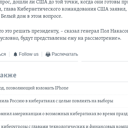
опрос, дошли ли США до той точки, когда они готовы п
и, глава Кибернетического командования США заявил, 
 Белый дом в этом вопросе.
о это решать президенту, – сказал генерал Пол Накасо
условно, будут представлены ему на рассмотрение».
ься
Follow us
Распечатать
также
од, позволяющий взломать IPhone
ила Россию в кибератаках с целью повлиять на выборы
омнил американцам о возможных кибератаках во время праз
 киберугрозы с главами технологических и финансовых ком