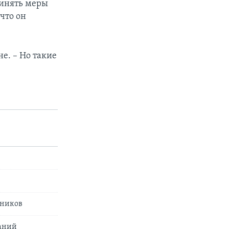
ринять меры
что он
не. – Но такие
дников
паний