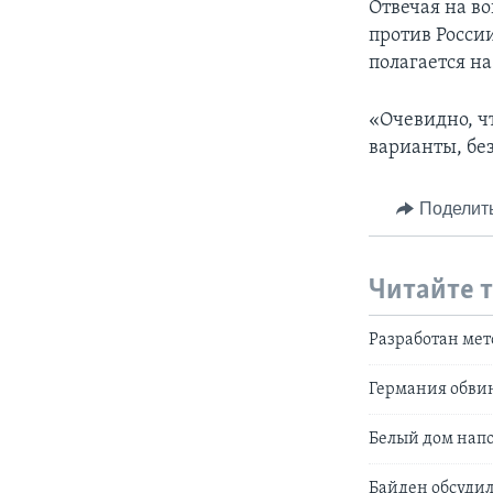
Отвечая на в
против Росси
полагается на
«Очевидно, чт
варианты, без
Поделит
Читайте 
Разработан мет
Германия обвин
Белый дом нап
Байден обсудил