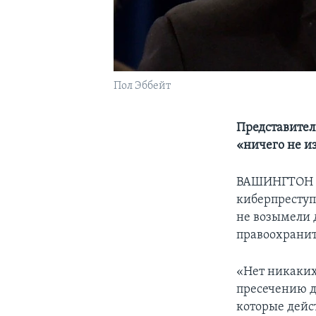
Пол Эббейт
Представител
«ничего не и
ВАШИНГТОН –
киберпреступ
не возымели 
правоохранит
«Нет никаких
пресечению д
которые дейст