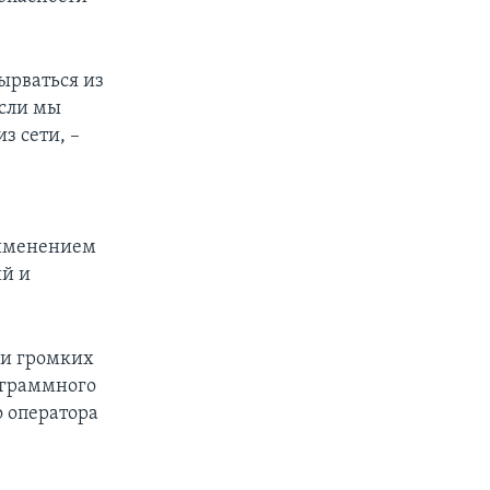
ырваться из
если мы
з сети, –
рименением
ий и
ии громких
ограммного
о оператора