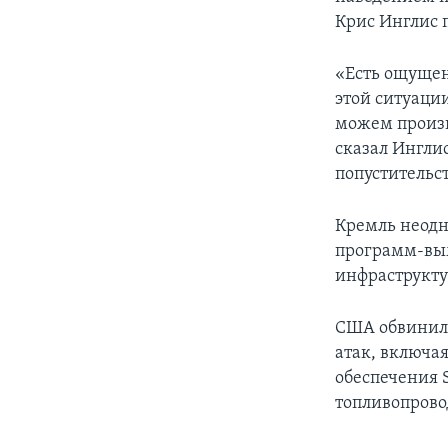
Крис Инглис 
«Есть ощущен
этой ситуации
можем произве
сказал Инглис
попустительст
Кремль неодн
программ-вым
инфраструкту
США обвинили
атак, включа
обеспечения S
топливопровод