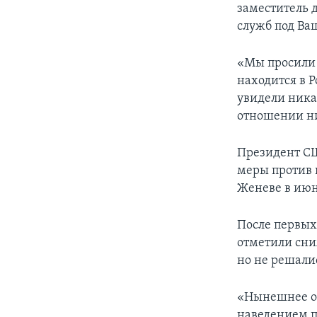
заместитель 
служб под Ва
«Мы просили 
находится в Р
увидели никак
отношении ни
Президент СШ
меры против 
Женеве в июн
После первых
отметили сни
но не решали
«Нынешнее от
наведением п