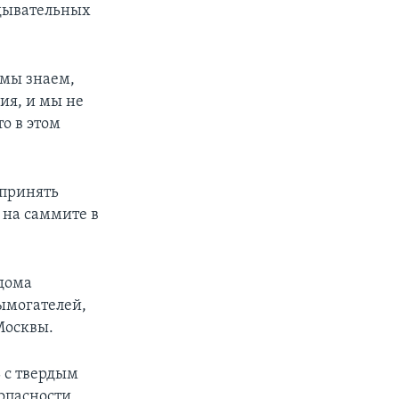
едывательных
 мы знаем,
ия, и мы не
то в этом
 принять
 на саммите в
дома
ымогателей,
Москвы.
 с твердым
опасности