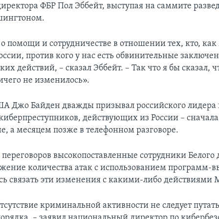
директора ФБР Пол Эббейт, выступая на саммите разв
шингтоном.
о помощи и сотрудничестве в отношении тех, кто, как
оссии, против кого у нас есть обвинительные заключен
их действий, – сказал Эббейт. – Так что я бы сказал, ч
чего не изменилось».
А Джо Байден дважды призывал российского лидера
киберпреступников, действующих из России – сначала
е, а месяцем позже в телефонном разговоре.
 переговоров высокопоставленные сотрудники Белого 
жение количества атак с использованием программ-в
сь связать эти изменения с какими-либо действиями 
сутствие криминальной активности не следует путать
орядка, – заявил национальный директор по кибербез