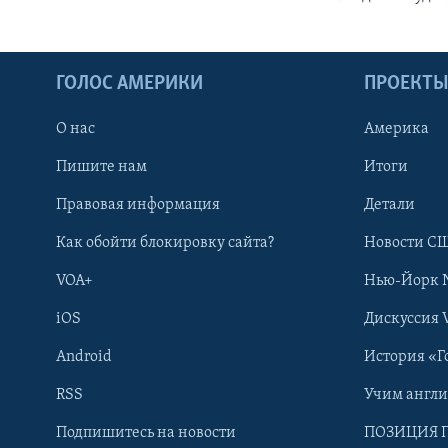
ГОЛОС АМЕРИКИ
ПРОЕКТ
О нас
Америка
Пишите нам
Итоги
Правовая информация
Детали
Как обойти блокировку сайта?
Новости СШ
VOA+
Нью-Йорк 
iOS
Дискуссия 
Android
История «Г
RSS
Учим англ
Learning English
Подпишитесь на новости
ПОЗИЦИЯ 