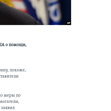
США о помощи,
ину, похоже,
ставители
ло меры по
могатели,
 заявил