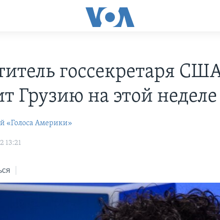
титель госсекретаря СШ
ит Грузию на этой неделе
ей «Голоса Америки»
2 13:21
ься