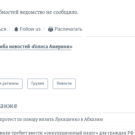
бностей ведомство не сообщило.
ься
Follow us
Распечатать
жба новостей «Голоса Америки»
и регионы
Грузия
Новости
также
 протест по поводу визита Лукашенко в Абхазию
или требует ввести «оккупационный налог» для граждан РФ