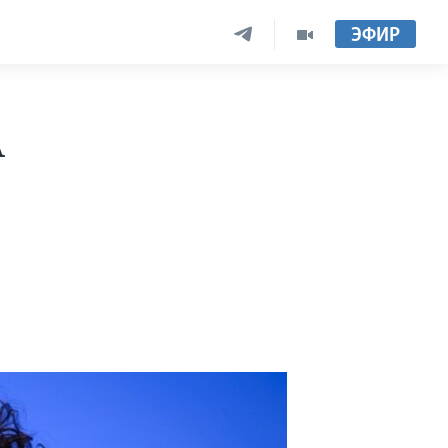
ЭФИР
А