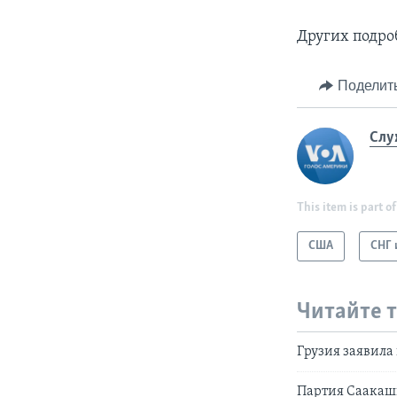
Других подро
Поделит
Слу
This item is part of
США
СНГ 
Читайте 
Грузия заявила
Партия Саакашв