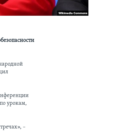
обезопасности
ународной
щил
конференции
по урокам,
тречах», –