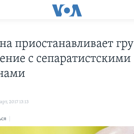
на приостанавливает гру
ение с сепаратистскими
нами
рт, 2017 13:13
ься