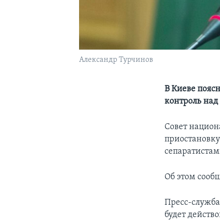
Александр Турчинов
В Киеве поясн
контроль на
Совет национ
приостановку
сепаратистам
Об этом сооб
Пресс-служба
будет действ