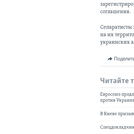
зарегистриро
соглашения.
Сепаратисты 
на их террито
украинских а
Поделит
Читайте 
Евросоюз продл
против Украин
В Киеве призыв
Спецдокладчик