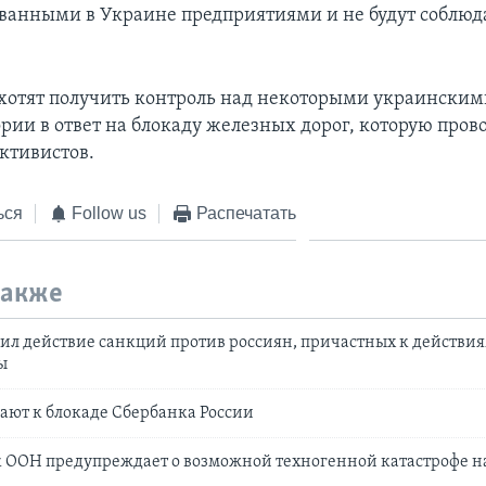
ванными в Украине предприятиями и не будут соблю
хотят получить контроль над некоторыми украински
рии в ответ на блокаду железных дорог, которую пров
ктивистов.
ься
Follow us
Распечатать
также
ил действие санкций против россиян, причастных к действи
ы
ают к блокаде Сбербанка России
 ООН предупреждает о возможной техногенной катастрофе н