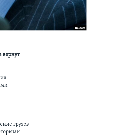
е вернут
рил
ыми
ение грузов
которыми