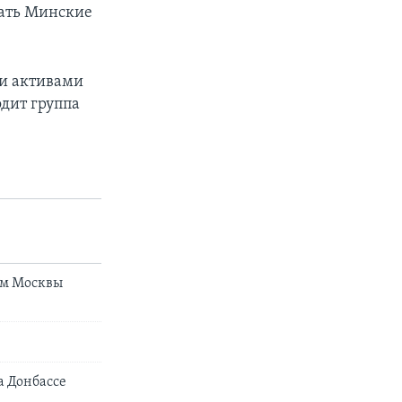
дать Минские
ми активами
одит группа
ям Москвы
а Донбассе