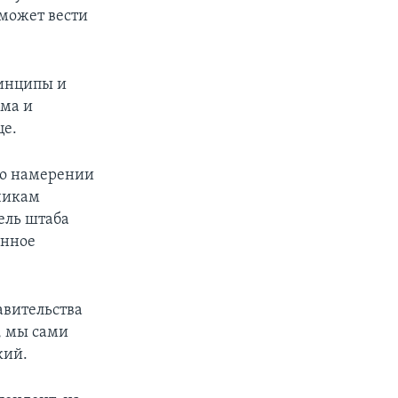
может вести
ринципы и
зма и
це.
 о намерении
дчикам
тель штаба
онное
авительства
, мы сами
кий.