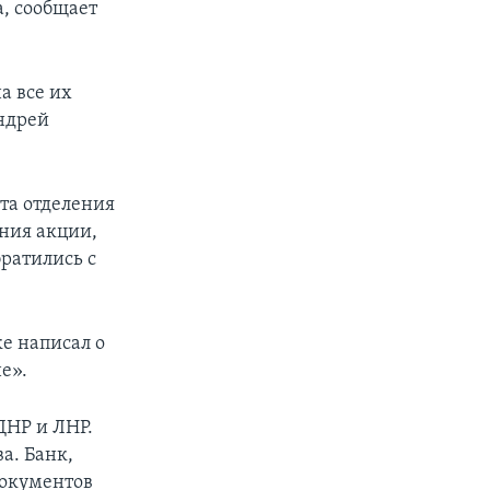
а, сообщает
а все их
Андрей
.
та отделения
ения акции,
ратились с
е написал о
е».
ДНР и ЛНР.
а. Банк,
окументов