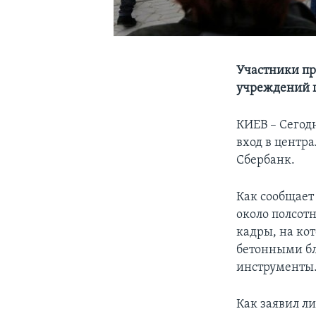
Участники пр
учреждений п
КИЕВ – Сегод
вход в центр
Сбербанк.
Как сообщает
около полсот
кадры, на ко
бетонными бл
инструменты
Как заявил л