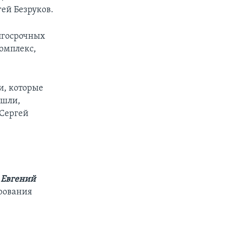
ей Безруков.
олгосрочных
омплекс,
и, которые
ишли,
 Сергей
й
Евгений
рования