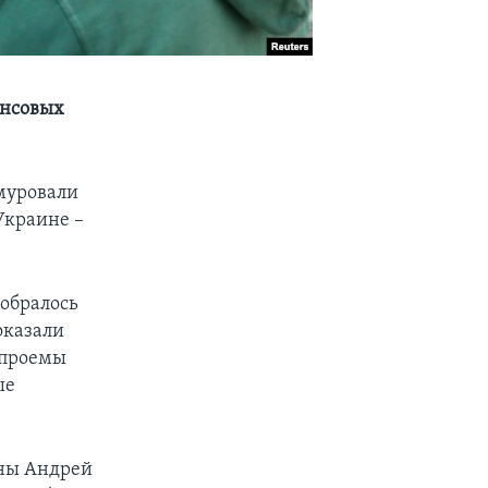
ансовых
амуровали
Украине –
собралось
оказали
 проемы
ые
ины Андрей