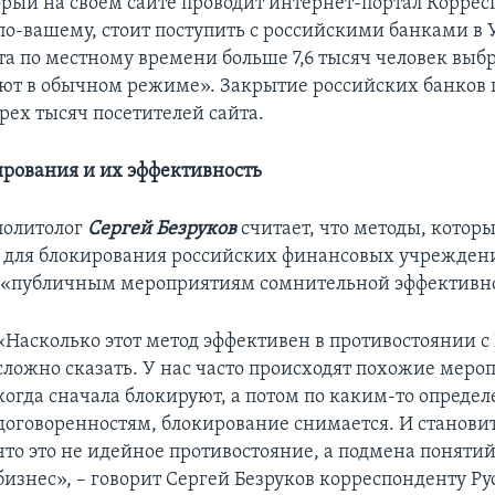
торый на своем сайте проводит интернет-портал Коррес
 по-вашему, стоит поступить с российскими банками в 
та по местному времени больше 7,6 тысяч человек выб
ают в обычном режиме». Закрытие российских банков
рех тысяч посетителей сайта.
рования и их эффективность
политолог
Сергей Безруков
считает, что методы, котор
для блокирования российских финансовых учреждени
 «публичным мероприятиям сомнительной эффективн
«Насколько этот метод эффективен в противостоянии с 
сложно сказать. У нас часто происходят похожие меро
когда сначала блокируют, а потом по каким-то опреде
договоренностям, блокирование снимается. И становит
что это не идейное противостояние, а подмена поняти
бизнес», – говорит Сергей Безруков корреспонденту Р