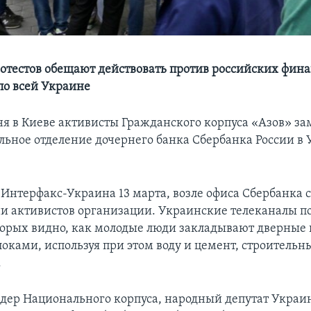
отестов обещают действовать против российских фин
о всей Украине
ня в Киеве активисты Гражданского корпуса «Азов» з
альное отделение дочернего банка Сбербанка России в 
 Интерфакс-Украина 13 марта, возле офиса Сбербанка 
ни активистов организации. Украинские телеканалы п
торых видно, как молодые люди закладывают дверные
оками, используя при этом воду и цемент, строительн
.
идер Национального корпуса, народный депутат Укра