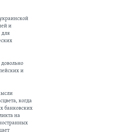
 украинской
ией и
 для
еских
– довольно
пейских и
мысли
сцвета, когда
их банковских
ликта на
иностранных
щает