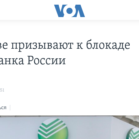
ве призывают к блокаде
анка России
:51
ься