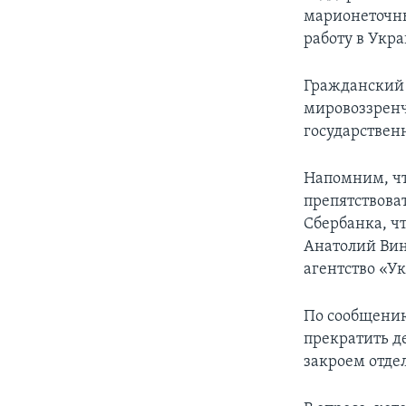
марионеточны
работу в Укра
Гражданский 
мировоззренч
государствен
Напомним, чт
препятствова
Сбербанка, чт
Анатолий Вин
агентство «У
По сообщению
прекратить де
закроем отде