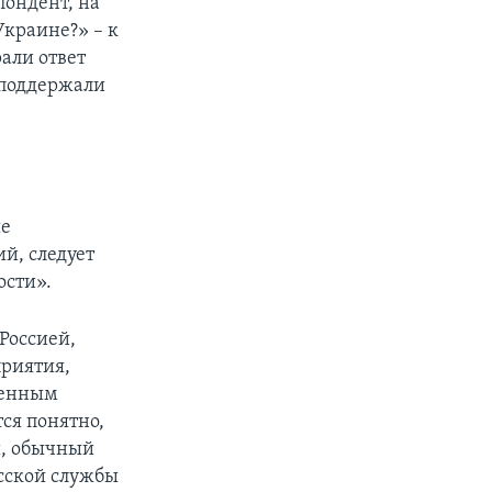
пондент, на
Украине?» – к
рали ответ
 поддержали
ые
й, следует
ости».
Россией,
приятия,
ленным
ся понятно,
й, обычный
усской службы