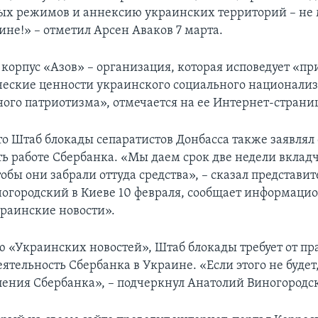
х режимов и аннексию украинских территорий – не 
ине!» – отметил Арсен Аваков 7 марта.
корпус «Азов» – организация, которая исповедует «п
еские ценности украинского социального национали
ного патриотизма», отмечается на ее Интернет-страни
о Штаб блокады сепаратистов Донбасса также заявлял
ть работе Сбербанка. «Мы даем срок две недели вкла
обы они забрали оттуда средства», – сказал представи
огородский в Киеве 10 февраля, сообщает информаци
краинские новости».
 «Украинских новостей», Штаб блокады требует от пр
ятельность Сбербанка в Украине. «Если этого не будет
ления Сбербанка», – подчеркнул Анатолий Виногородс