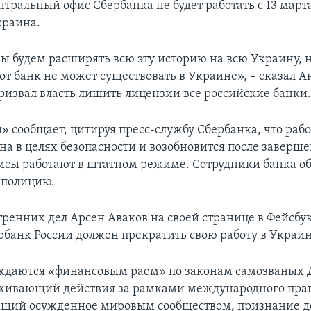
тральный офис Сбербанка не будет работать с 13 март
краина.
ы будем расширять всю эту историю на всю Украину, н
от банк не может существовать в Украине», – сказал 
ризвал власть лишить лицензии все российские банки
» сообщает, цитируя пресс-службу Сбербанка, что рабо
на в целях безопасности и возобновится после заверш
исы работают в штатном режиме. Сотрудники банка об
 полицию.
ренних дел Арсен Аваков на своей странице в Фейсбук
ербанк России должен прекратить свою работу в Украин
ждаются «финансовым раем» по законам самозваных 
живающий действия за рамками международного прав
щий осужденное мировым сообществом, признание д