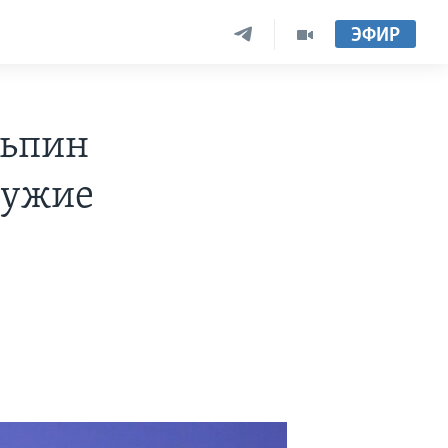
ЭФИР
ньпин
ружие