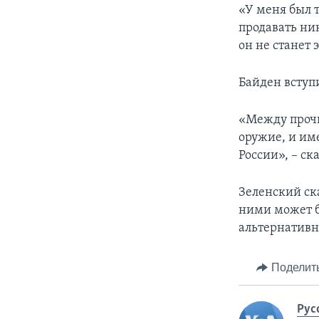
«У меня был т
продавать ник
он не станет 
Байден вступи
«Между прочи
оружие, и име
России», – с
Зеленский ска
ними может б
альтернативн
Поделит
Рус