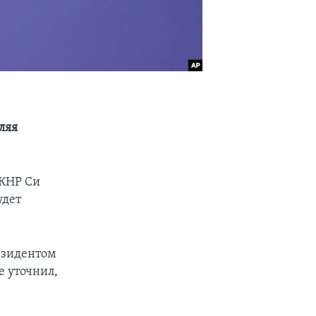
ляя
 КНР Си
удет
езидентом
 уточнил,