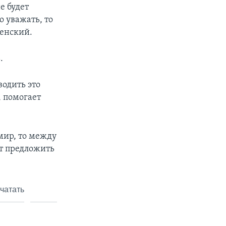
е будет
о уважать, то
ленский.
.
одить это
, помогает
мир, то между
ет предложить
чатать