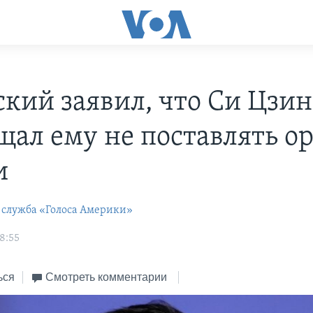
ский заявил, что Си Цзи
щал ему не поставлять о
и
 служба «Голоса Америки»
8:55
ься
Смотреть комментарии