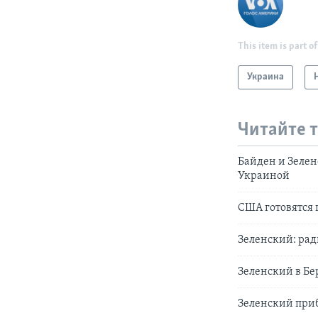
This item is part of
Украина
Читайте 
Байден и Зелен
Украиной
США готовятся 
Зеленский: рад
Зеленский в Бе
Зеленский приб