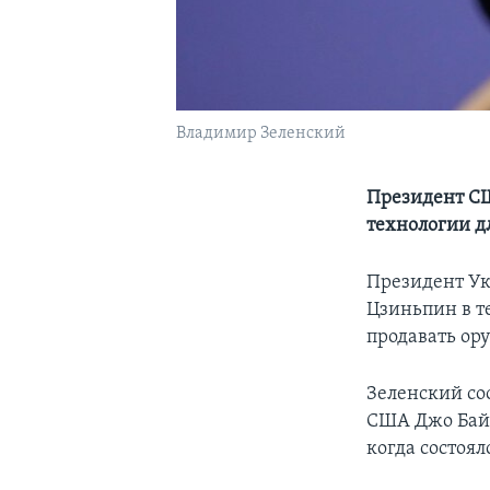
Владимир Зеленский
Президент СШ
технологии д
Президент Ук
Цзиньпин в те
продавать ор
Зеленский со
США Джо Байд
когда состоял