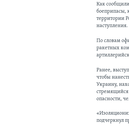
Как сообщили
боеприпасы, 
территории Р
наступления.
По словам оф
ракетных ком
артиллерийск
Ранее, высту
чтобы нанест
Украину, нахо
стремящийся 
опасности, ч
«Изоляционизм
подчеркнул п