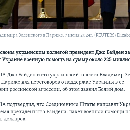
димира Зеленского в Париже. 7 июня 2024г. (REUTERS/Elizabet
о своим украинским коллегой президент Джо Байден за
 Украине военную помощь на сумму около 225 миллио
А Джо Байден и его украинский коллега Владимир З
в Париже для переговоров о поддержке Украины в ее
вии российской агрессии, об этом заявил Белый дом.
А подтвердил, что Соединенные Штаты направят Укр
 время президентства Байдена, пакет военной помощи н
в долларов.