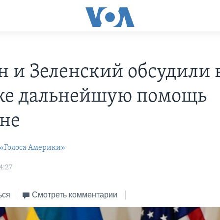
н и Зеленский обсудили 
е дальнейшую помощь
не
 «Голоса Америки»
4:27
ься
Смотреть комментарии