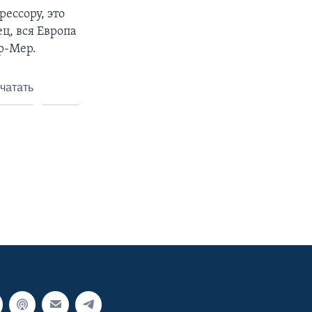
ессору, это
ц, вся Европа
юр-Мер.
чатать