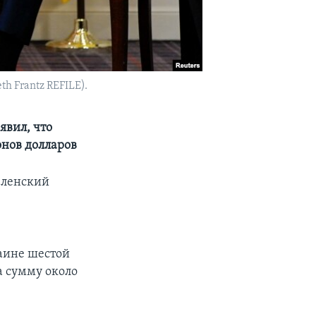
h Frantz REFILE).
явил, что
нов долларов
еленский
аине шестой
а сумму около