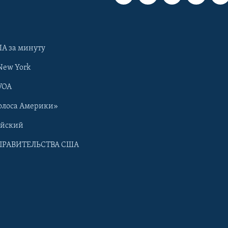
А за минуту
New York
VOA
олоса Америки»
ийский
ПРАВИТЕЛЬСТВА США