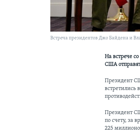
Встреча президентов Джо Байдена и Вла
На встрече с
США отправят
Президент СШ
встретились 
противодейст
Президент СШ
по счету, за
225 миллионо