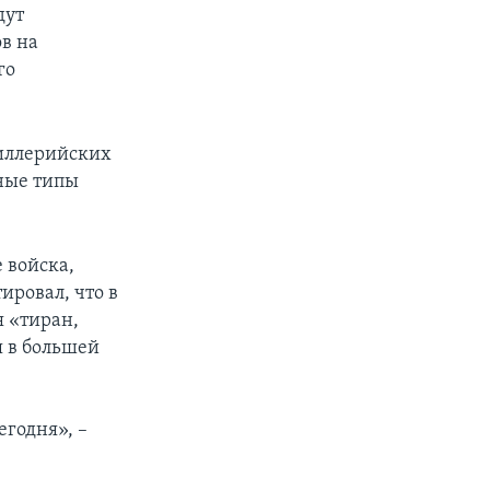
дут
в на
го
тиллерийских
ные типы
 войска,
ировал, что в
я «тиран,
я в большей
егодня», –