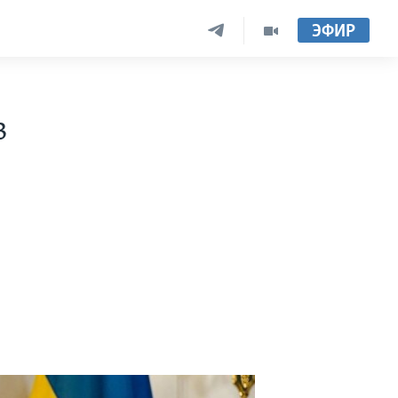
ЭФИР
в