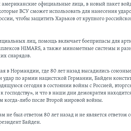
 американские официальные лица, в новый пакет вой
которые ВСУ сможет использовать для нанесения ударо
оссии, чтобы защитить Харьков от крупного российско
ициальных лиц, помощь включает боеприпасы для ар
плексов HIMARS, а также минометные системы и раз
их снарядов.
пая в Нормандии, где 80 лет назад высадились союзные
и удар по армии нацистской Германии, Байден констат
дящуюся сегодня в состоянии войны с Россией, вторгс
к господству», и что в наши дни демократия находитс
ем когда-либо после Второй мировой войны.
 не был ответом 80 лет назад и не является ответом с
резидент Байден.