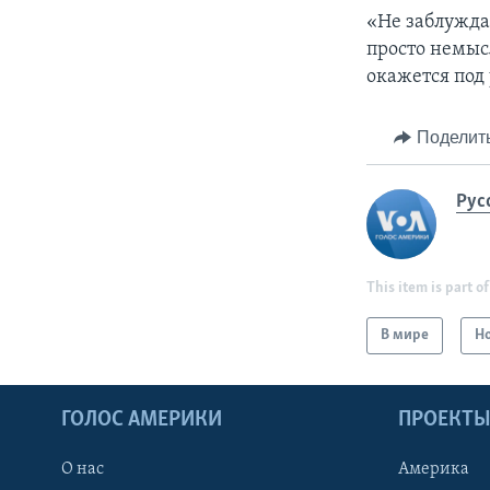
«Не заблужда
просто немыс
окажется под 
Поделит
Рус
This item is part of
В мире
Н
ГОЛОС АМЕРИКИ
ПРОЕКТ
О нас
Америка