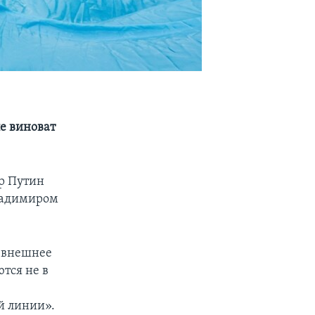
е виноват
р Путин
Владимиром
е внешнее
тся не в
й линии».