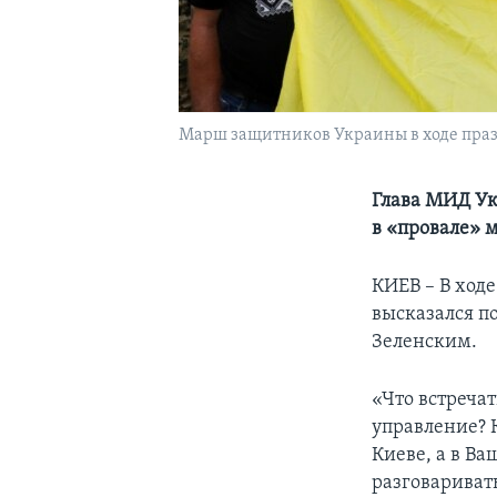
Марш защитников Украины в ходе празд
Глава МИД Ук
в «провале»
КИЕВ – В ход
высказался п
Зеленским.
«Что встречат
управление? 
Киеве, а в Ва
разговариват