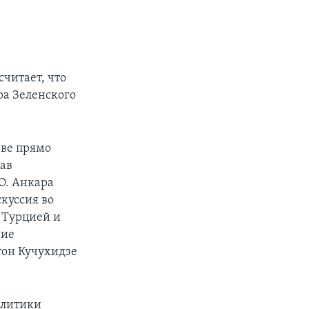
считает, что
а Зеленского
еве прямо
вав
О. Анкара
куссия во
 Турцией и
ние
тон Кучухидзе
олитики