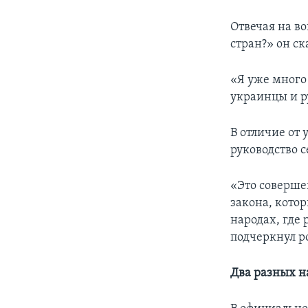
Отвечая на в
стран?» он с
«Я уже много 
украинцы и ру
В отличие от
руководство 
«Это соверше
закона, кото
народах, где
подчеркнул р
Два разных н