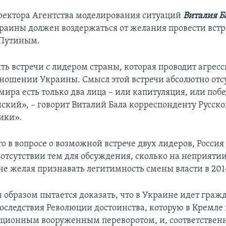
ректора Агентства моделирования ситуаций
Виталия Б
раины должен воздержаться от желания провести встр
Путиным.
ть встречи с лидером страны, которая проводит агрес
тношении Украины. Смысл этой встречи абсолютно отсу
мира есть только два лица – или капитуляция, или побе
нский», – говорит Виталий Бала корреспонденту Русск
ики».
то в вопросе о возможной встрече двух лидеров, Россия
а отсутствии тем для обсуждения, сколько на неприят
не желая признавать легитимность смены власти в 2014
 образом пытается доказать, что в Украине идет граж
 последствия Революции достоинства, которую в Кремл
ционным вооруженным переворотом, и, соответственн