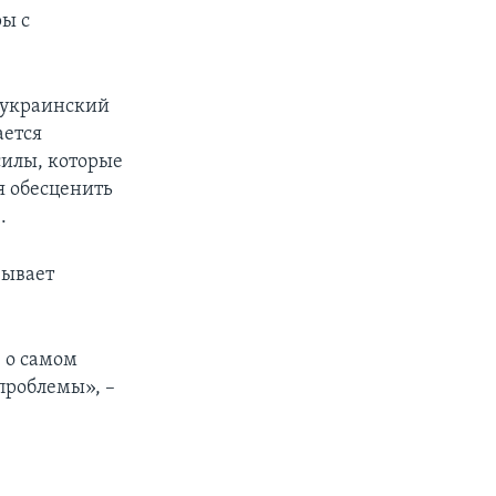
ры с
о украинский
ается
силы, которые
я обесценить
.
зывает
е о самом
 проблемы», –