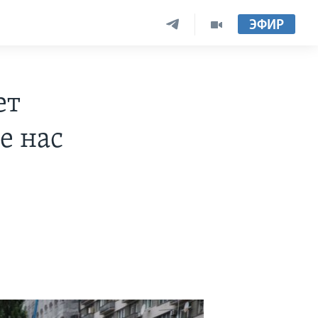
ЭФИР
ет
е нас