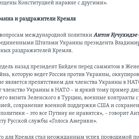
ищены Конституцией наравне с другими».
аина и раздражители Кремля
о вопросам международной политики
Антон Кучухидзе
оединенными Штатами Украины президента Владимир
авных раздражителей Кремля.
едель назад президент Байден перед саммитом в Жен
ойна, которую ведет Россия против Украины, оккупиро
не является препятствием для членства Украины в НАТ
 членство Украины в НАТО – и яркий тому пример дис
его визита Зеленского в Турцию, военные контракты с
ией, сохранение военной поддержки США и сохране
политики – это все Путину не нравится», – говорит Ан
ту Русской службы «Голоса Америки».
что для Кремля стал неожиданным успех проводимой п