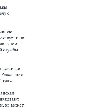
алы
ечу с
сивную
тствует и на
да, о чем
ой службы
 настаивает
ии Революции
 году.
данская
е называют
о, не может