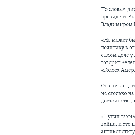
По словам ди
президент Ук
Владимиром 
«Не может бы
политику в о
самом деле у 
говорит Зеле
«Голоса Амер
Он считает, ч
не столько н
достоинства, 
«Путин таким
война, и это
антиконститу