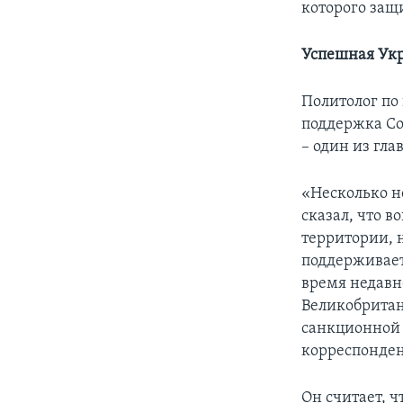
которого защ
Успешная Укр
Политолог п
поддержка С
– один из гл
«Несколько н
сказал, что в
территории, 
поддерживает
время недавн
Великобритан
санкционной 
корреспонден
Он считает, 