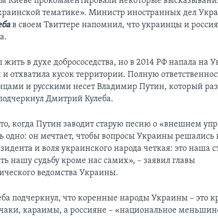
ом Киеве прокомментировали некоторые высказывани
краинской тематике». Министр иностранных дел Укр
еба
в своем Твиттере напомнил, что украинцы и россия
а.
жить в духе добрососедства, но в 2014 РФ напала на У
 и отхватила кусок территории. Полную ответственнос
цами и русскими несет Владимир Путин, который раз
 подчеркнул Дмитрий Кулеба.
что, когда Путин заводит старую песню о «внешнем упр
ь одно: он мечтает, чтобы вопросы Украины решались 
зидента и воля украинского народа четкая: это наша с
ть нашу судьбу кроме нас самих», – заявил главы
ческого ведомства Украины.
ба подчеркнул, что коренные народы Украины – это 
чаки, караимы, а россияне – «национальное меньшинс