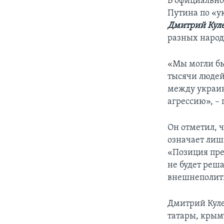
В официальн
Путина по «у
Дмитрий Кул
разных народ
«Мы могли бы 
тысячи людей
между украин
агрессию», –
Он отметил, 
означает лиш
«Позиция пре
не будет реша
внешнеполити
Дмитрий Куле
татары, крым