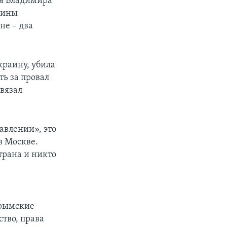
я Владимира
аины
не – два
краину, убила
ть за провал
вязал
авлении», это
в Москве.
трана и никто
крымские
тво, права