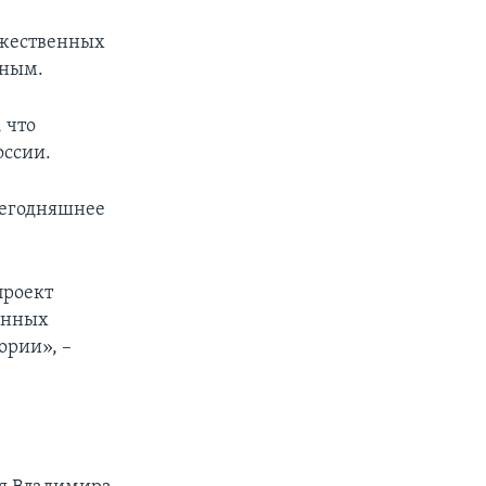
ружественных
нным.
 что
оссии.
сегодняшнее
проект
ренных
ории», –