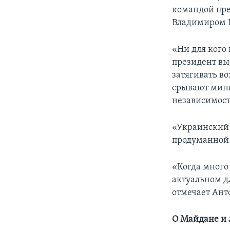
командой пре
Владимиром 
«Ни для кого
президент выс
затягивать в
срывают минс
независимост
«Украинский 
продуманной 
«Когда много 
актуальном дл
отмечает Ант
О Майдане и 