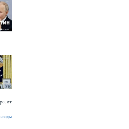
грозит
пизоды