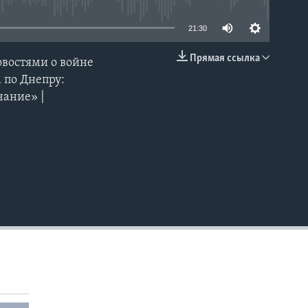
21:30
Прямая ссылка
овостями о войне
EMBED
 по Днепру:
чание» |