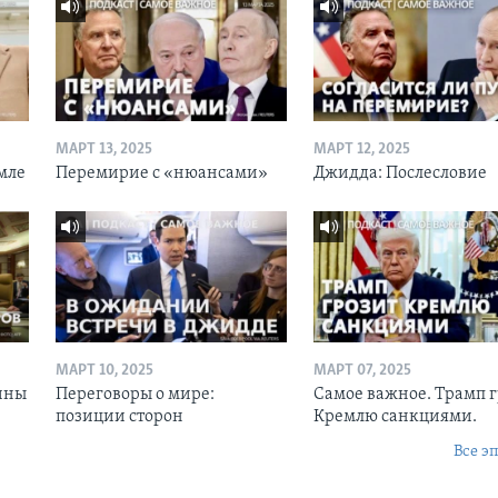
МАРТ 13, 2025
МАРТ 12, 2025
мле
Перемирие с «нюансами»
Джидда: Послесловие
МАРТ 10, 2025
МАРТ 07, 2025
ины
Переговоры о мире:
Самое важное. Трамп 
позиции сторон
Кремлю санкциями.
Все э