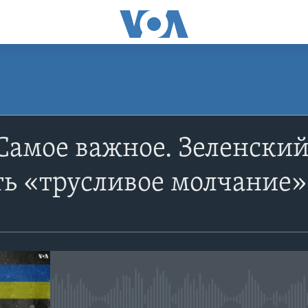
ПОДПИСАТЬСЯ
Самое важное. Зеленский
Apple Podcasts
ть «трусливое молчание»
YouTube
Подписаться
No media source currently avail