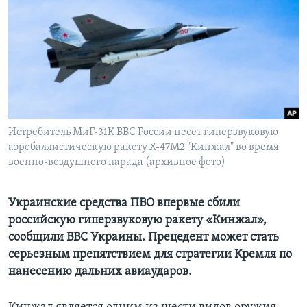
Learning English
СОЦИАЛЬНЫЕ СЕТИ
Языки
Истребитель МиГ-31К ВВС России несет гиперзвуковую
аэробаллистическую ракету Х-47М2 "Кинжал" во время
военно-воздушного парада (архивное фото)
Украинские средства ПВО впервые сбили
российскую гиперзвуковую ракету «Кинжал»,
сообщили ВВС Украины. Прецедент может стать
серьезным препятствием для стратегии Кремля по
нанесению дальних авиаударов.