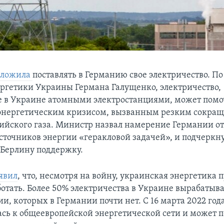
дложила
поставлять в Германию свое электричество. П
ргетики Украины Германа Галущенко, электричество,
 в Украине атомными электростанциями, может пом
 энергетическим кризисом, вызванным резким сокра
сийского газа. Министр назвал намерение Германии от
сточников энергии «геракловой задачей», и подчеркну
ь Берлину поддержку.
явил
, что, несмотря на войну, украинская энергетика 
ботать. Более 50% электричества в Украине вырабаты
и, которых в Германии почти нет. С 16 марта 2022 го
сь к общеевропейской энергетической сети и может п