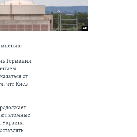
о мнению
очь Германии
щением
казаться от
л, что Киев
продолжает
вают атомные
да Украина
оставлять