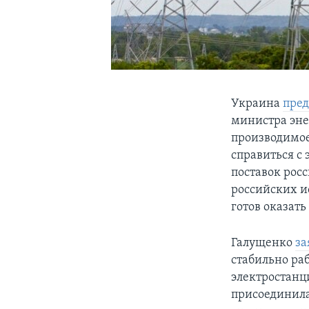
Украина
пре
министра эне
производимое
справиться с
поставок рос
российских и
готов оказат
Галущенко
за
стабильно ра
электростанци
присоединила