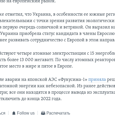
ию на европейский рынок.
е отметил, что Украина, в особенности ее южные рег
влекательными с точки зрения развития экологически
в первую очередь солнечной и ветряной. Он выразил н
 Украина приобрела статус кандидата в члены Евросою
нее развивать сотрудничество с Европой в этом напра
йствуют четыре атомные электростанции с 15 энергобл
ть более 13 000 мегаватт. По числу атомных реакторо
тое место в мире и пятое в Европе.
ле аварии на японской АЭС «Фукусима-1»
приняла
ре
т атомной энергии как небезопасной. Из ранее действо
три; все они находятся в процессе вывода из эксплуата
тключить до конца 2022 года.
ься
Follow us
Распечатать