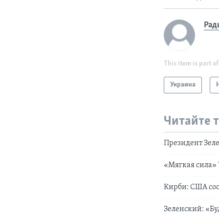
Рад
This item is part of
Украина
Читайте 
Президент Зеле
«Мягкая сила»
Кирби: США сос
Зеленский: «Б