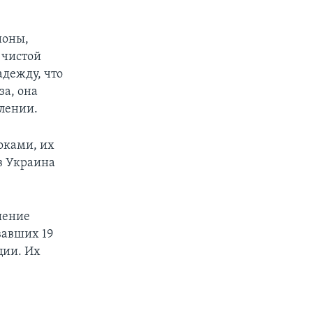
ионы,
 чистой
адежду, что
за, она
влении.
оками, их
в Украина
шение
вавших 19
ции. Их