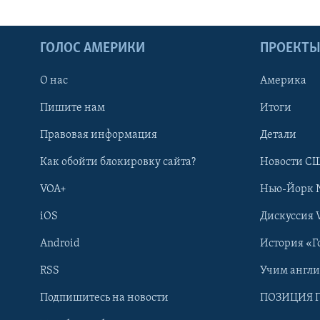
ГОЛОС АМЕРИКИ
ПРОЕКТ
О нас
Америка
Пишите нам
Итоги
Правовая информация
Детали
Как обойти блокировку сайта?
Новости СШ
VOA+
Нью-Йорк 
iOS
Дискуссия 
Android
История «Г
RSS
Учим англ
Learning English
Подпишитесь на новости
ПОЗИЦИЯ 