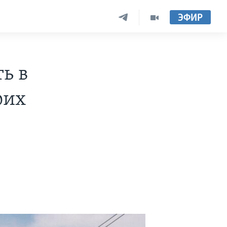
ЭФИР
ь в
оих