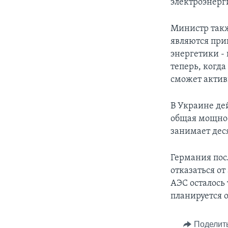
электроэнерг
Министр такж
являются при
энергетики - 
теперь, когда
сможет актив
В Украине де
общая мощнос
занимает деся
Германия пос
отказаться о
АЭС осталось 
планируется о
Поделит