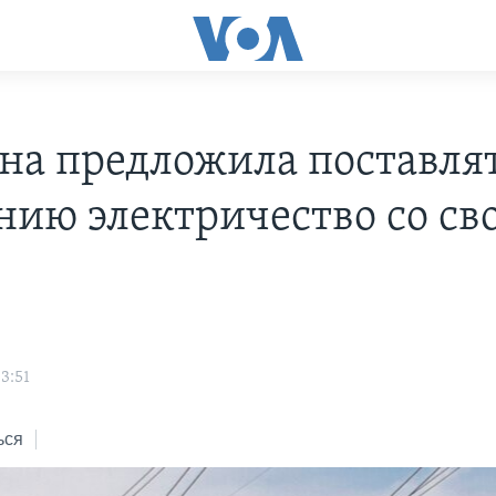
на предложила поставлят
нию электричество со св
3:51
ься