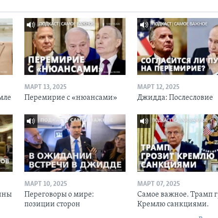
МАРТ 13, 2025
МАРТ 12, 2025
мле
Перемирие с «нюансами»
Джидда: Послесловие
МАРТ 10, 2025
МАРТ 07, 2025
ины
Переговоры о мире:
Самое важное. Трамп 
позиции сторон
Кремлю санкциями.