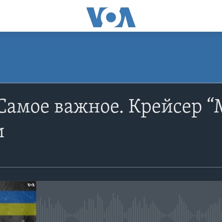
ПОДПИСАТЬСЯ
Самое важное. Крейсер “
Apple Podcasts
и
YouTube
Подписаться
No media source currently avail