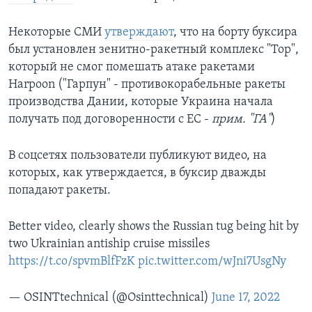
Некоторые СМИ
утверждают
, что на борту буксира
был установлен зенитно-ракетный комплекс "Тор",
который не смог помешать атаке ракетами
Harpoon ("Гарпун" - противокорабельные ракеты
производства Дании, которые Украина начала
получать под договоренности с ЕС -
прим. "ГА"
)
В соцсетях пользователи публикуют видео, на
которых, как утверждается, в буксир дважды
попадают ракеты.
Better video, clearly shows the Russian tug being hit by
two Ukrainian antiship cruise missiles
https://t.co/spvmBlfFzK
pic.twitter.com/wJni7UsgNy
— OSINTtechnical (@Osinttechnical)
June 17, 2022