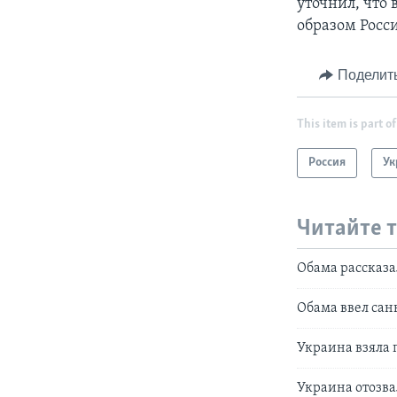
уточнил, что 
образом Росс
Поделит
This item is part of
Россия
Ук
Читайте 
Обама рассказа
Обама ввел сан
Украина взяла 
Украина отозвал