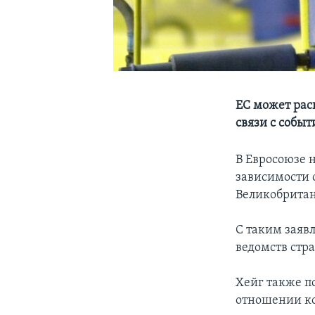
ЕС может рас
связи с собы
В Евросоюзе 
зависимости 
Великобритан
С таким заяв
ведомств стра
Хейг также п
отношении ко