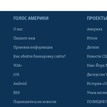
ГОЛОС АМЕРИКИ
ПРОЕКТ
О нас
Америка
Пишите нам
Итоги
Правовая информация
Детали
Как обойти блокировку сайта?
Новости СШ
VOA+
Нью-Йорк 
iOS
Дискуссия 
Android
История «Г
RSS
Учим англ
Learning English
Подпишитесь на новости
ПОЗИЦИЯ 