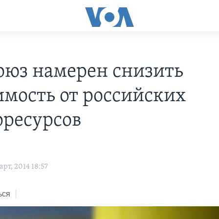
оюз намерен снизить
имость от российских
оресурсов
рт, 2014 18:57
ься