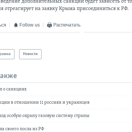
введение дополнительных санкций будет зависеть от т
ия отреагирует на заявку Крыма присоединиться к РФ.
ься
Follow us
Распечатать
раина
Новости
также
л о санкциях
кции в отношении 11 россиян и украинцев
под особую охрану газовую систему страны
а своего посла из РФ