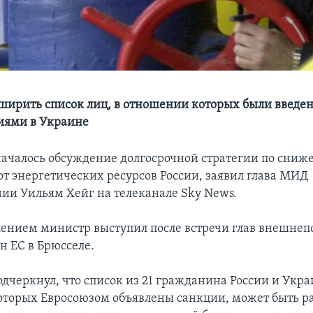
ширить список лиц, в отношении которых были введе
тиями в Украине
началось обсуждение долгосрочной стратегии по сни
от энергетических ресурсов России, заявил глава МИД
ии Уильям Хейг на телеканале Sky News.
лением министр выступил после встречи глав внешне
н ЕС в Брюсселе.
одчеркнул, что список из 21 гражданина России и Укра
торых Евросоюзом объявлены санкции, может быть р