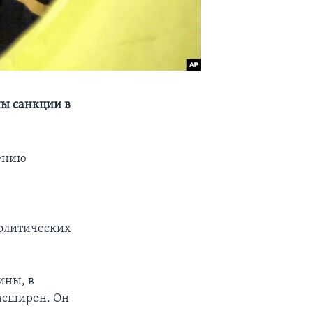
ны санкции в
жению
политических
ины, в
асширен. Он