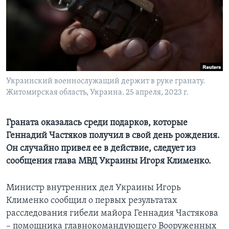
Learning English
СОЦИАЛЬНЫЕ СЕТИ
Украинский военнослужащий держит в руке гранату.
Житомирская область, Украина. 25 апреля, 2023 г.
Языки
Граната оказалась среди подарков, которые
Геннадий Частяков получил в свой день рождения.
Он случайно привел ее в действие, следует из
сообщения глава МВД Украины Игоря Клименко.
Министр внутренних дел Украины Игорь
Клименко сообщил о первых результатах
расследования гибели майора Геннадия Частякова
– помощника главнокомандующего Вооруженных