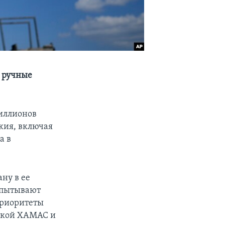
я ручные
миллионов
жия, включая
а в
ну в ее
спытывают
приоритеты
овкой ХАМАС и