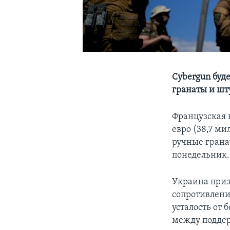
Cybergun буд
гранаты и ш
Французская 
евро (38,7 м
ручные грана
понедельник.
Украина приз
сопротивлени
усталость от
между поддер