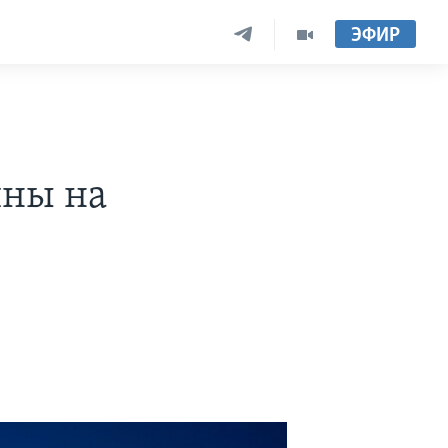
ЭФИР
ины на