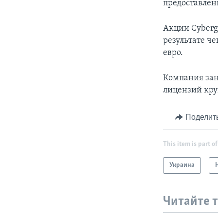
предоставлен
Акции Cybergu
результате ч
евро.
Компания зан
лицензий кру
Поделит
This item is part of
Украина
Читайте 