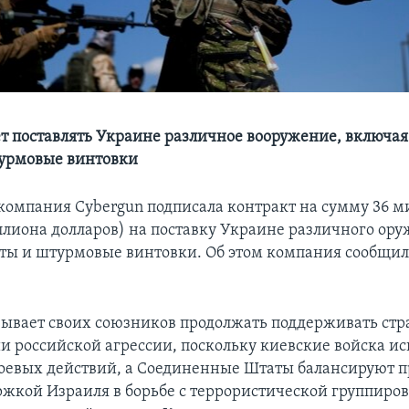
ет поставлять Украине различное вооружение, включа
турмовые винтовки
компания Cybergun подписала контракт на сумму 36 
иллиона долларов) на поставку Украине различного ору
ты и штурмовые винтовки. Об этом компания сообщил
ывает своих союзников продолжать поддерживать стра
и российской агрессии, поскольку киевские войска и
 боевых действий, а Соединенные Штаты балансируют 
жкой Израиля в борьбе с террористической группир