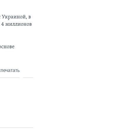
с Украиной, в
о 4 миллионов
основе
печатать