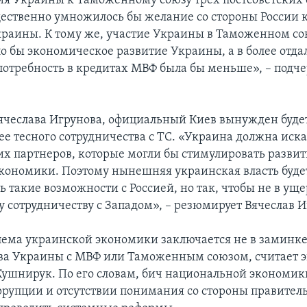
я Украины к Таможенному союзу трех постсоветских 
щественно умножилось бы желание со стороны России 
раины. К тому же, участие Украины в Таможенном со
о бы экономическое развитие Украины, а в более отд
потребность в кредитах МВФ была бы меньше», – подч
чеслава Игрунова, официальный Киев вынужден будет
ее тесного сотрудничества с ТС. «Украина должна иск
х партнеров, которые могли бы стимулировать развит
кономики. Поэтому нынешняя украинская власть буде
 такие возможности с Россией, но так, чтобы не в уще
 сотрудничеству с Западом», – резюмирует Вячеслав И
лема украинской экономики заключается не в заминк
ва Украины с МВФ или Таможенным союзом, считает э
Кушнирук. По его словам, бич национальной экономики
ррупции и отсутствии понимания со стороны правител