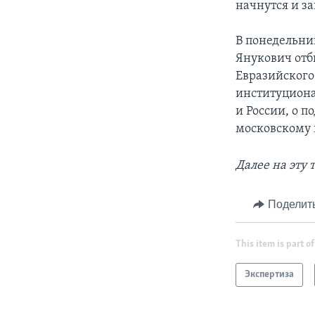
начнутся и за
В понедельни
Янукович отб
Евразийского
институциона
и России, о 
московскому 
Далее на эту 
Поделит
This item is part of
Экспертиза