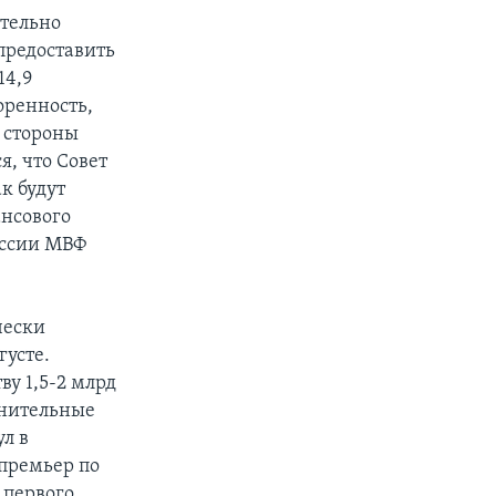
тельно
предоставить
14,9
оренность,
 стороны
, что Совет
к будут
нсового
миссии МВФ
чески
густе.
ву 1,5-2 млрд
лнительные
л в
премьер по
 первого