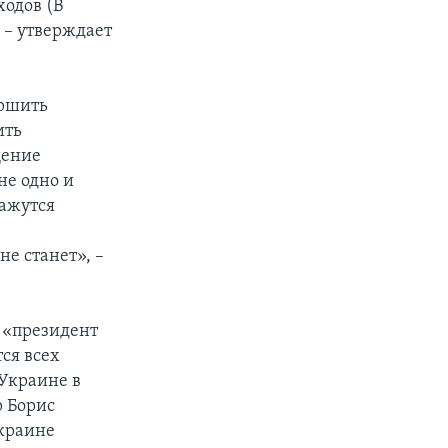
ходов (В
 – утверждает
ершить
ить
щение
не одно и
кажутся
е станет», –
о «президент
ся всех
 Украине в
 Борис
Украине