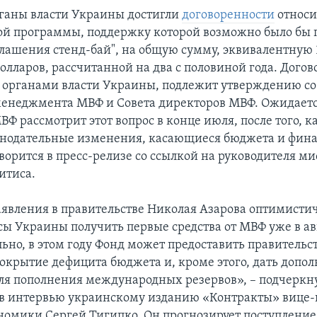
ганы власти Украины достигли
договоренности
относи
й программы, поддержку которой возможно было бы 
глашения стенд-бай", на общую сумму, эквивалентную 
олларов, рассчитанной на два с половиной года. Догов
с органами власти Украины, подлежит утверждению со
менеджмента МВФ и Совета директоров МВФ. Ожидается
Ф рассмотрит этот вопрос в конце июля, после того, ка
нодательные изменения, касающиеся бюджета и фина
оворится в пресс-релизе со ссылкой на руководителя 
итиса.
заявления в правительстве Николая Азарова оптимисти
ы Украины получить первые средства от МВФ уже в ав
но, в этом году Фонд может предоставить правительст
покрытие дефицита бюджета и, кроме этого, дать допо
ля пополнения международных резервов», – подчеркну
в интервью украинскому изданию «Контракты» вице-
номики Сергей Тигипко. Он прогнозирует поступление