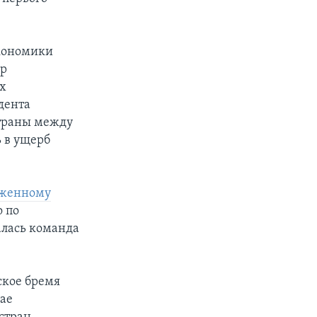
экономики
ор
х
дента
страны между
 в ущерб
женному
о по
алась команда
ское бремя
чае