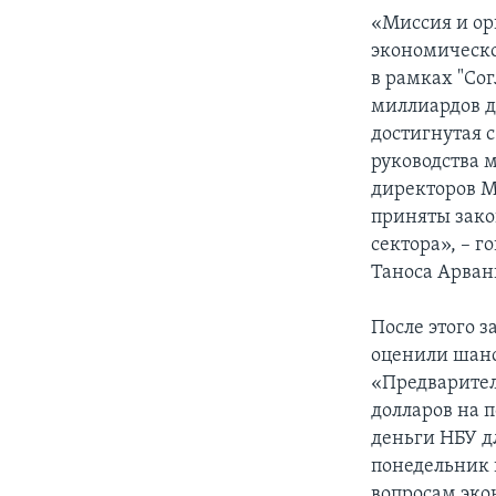
«Миссия и ор
экономическо
в рамках "Со
миллиардов д
достигнутая 
руководства 
директоров МВ
приняты зако
сектора», – г
Таноса Арван
После этого 
оценили шанс
«Предваритель
долларов на 
деньги НБУ д
понедельник 
вопросам эко