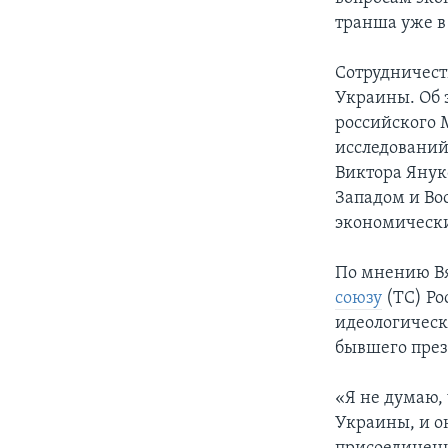
транша уже в 
Сотрудничест
Украины. Об 
российского 
исследований
Виктора Янук
Западом и Во
экономически
По мнению Вя
союзу
(ТС) Ро
идеологическ
бывшего пре
«Я не думаю,
Украины, и он