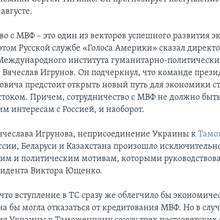
августе.
во с МВФ – это один из векторов успешного развития 
этом Русской службе «Голоса Америки» сказал директ
Международного института гуманитарно-политически
 Вячеслав Игрунов. Он подчеркнул, что команде прези
овича предстоит открыть новый путь для экономики 
стоком. Причем, сотрудничество с МВФ не должно быть
м интересам с Россией, и наоборот.
чеслава Игрунова, неприсоединение Украины к
Тамо
ссии, Беларуси и Казахстана произошло исключительн
им и политическим мотивам, которыми руководствов
зидента Виктора Ющенко.
 что вступление в ТС сразу же облегчило бы экономиче
а бы могла отказаться от кредитования МВФ. Но в слу