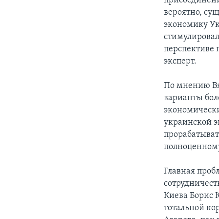
присоединени
вероятно, су
экономику Ук
стимулировал
перспективе 
эксперт.
По мнению Вя
варианты бол
экономически
украинской э
прорабатывать
полноценному
Главная проб
сотрудничест
Киева Борис 
тотальной ко