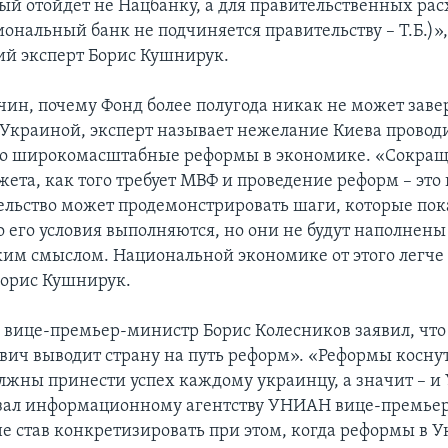
ый отойдет не Нацбанку, а для правительственных рас
ональный банк не подчиняется правительству – Т.Б.)»,
й эксперт Борис Кушнирук.
чин, почему Фонд более полугода никак не может зав
 Украиной, эксперт называет нежелание Киева провод
но широкомасштабные реформы в экономике. «Сокра
ета, как того требует МВФ и проведение реформ – это 
ельство может продемонстрировать шаги, которые по
о его условия выполняются, но они не будут наполнены
им смыслом. Национальной экономике от этого легче н
орис Кушнирук.
, вице-премьер-министр Борис Колесников заявил, чт
вич выводит страну на путь реформ». «Реформы коснут
олжны принести успех каждому украинцу, а значит – и
азал информационному агентству УНИАН вице-премьер
не став конкретизировать при этом, когда реформы в 