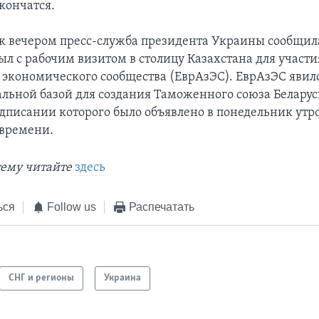
кончатся.
к вечером пресс-служба президента Украины сообщила
ыл с рабочим визитом в столицу Казахстана для участи
 экономического сообщества (ЕврАзЭС). ЕврАзЭС явил
льной базой для создания Таможенного союза Беларус
подписании которого было объявлено в понедельник утр
времени.
тему читайте
здесь
ься
Follow us
Распечатать
СНГ и регионы
Украина