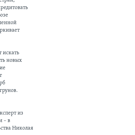
стран,
кредитовать
юзе
аленной
еркивает
 искать
ать новых
ие
т
рб
грунов.
е
ксперт из
 – в
ьства Николая