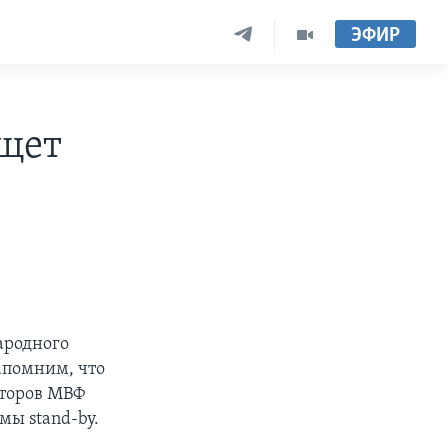
ЭФИР
ищет
ародного
апомним, что
кторов МВФ
мы stand-by.