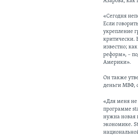
Азарова, как
«Сегодня неп
Если говорит
укрепление г
критически. Б
известно; ка
реформ», – п
Америки».
Он также утв
деньги МВФ, о
«Для меня не
программе sta
нужна новая 
экономике. S
национальной