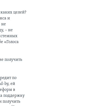
 каких целей?
нса и
 не
у, – не
системных
е «Голоса
ие получить
редит по
d-by, ей
еформ в
на поддержку
и получить