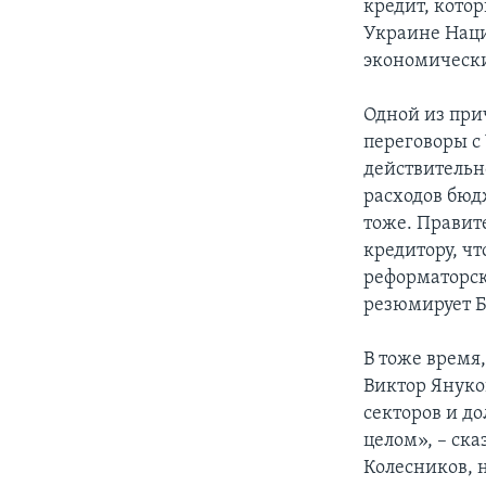
кредит, котор
Украине Наци
экономически
Одной из при
переговоры с
действитель
расходов бюдж
тоже. Правит
кредитору, чт
реформаторск
резюмирует Б
В тоже время
Виктор Януко
секторов и д
целом», – ск
Колесников, 