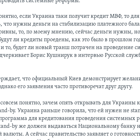
 проводить системные реформы.
онятно, если Украина таки получит кредит МВФ, то для
ь, что нужны деньги на стабилизацию платежного бала
ривны, то, по моему мнению, сейчас деньги нужны, но
удут ли кредиты проедены, как это было в прошлом год
к и то, будет ли новый транш потрачен на проведение 
одчеркивает Борис Кушнирук в интервью Русской служб
ерждает, что официальный Киев демонстрирует желан
днако его заявления часто противоречат друг другу.
 совсем понятно, зачем опять открывать для Украины к
nd-by. Украина раньше говорила, что ей нужен не stan
программа для кредитования проведения системных р
tand-by же должен выдаваться Национальному банку 
 валюты. А сейчас правительство заявляет о готовност