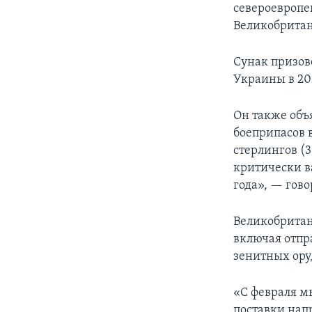
североевропе
Великобритани
Сунак призов
Украины в 20
Он также объ
боеприпасов 
стерлингов (
критически в
года», — гово
Великобритан
включая отпр
зенитных ору
«С февраля м
поставки на