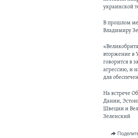
украинской т
В прошлом ме
Владимиру Зе
«Великобрита
вторжение в 
говорится в 
агрессию, и 
для обеспече
На встрече О
Дании, Эстон
Швеции и Вел
Зеленский
Поделит