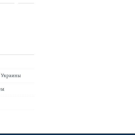
и Украины
ем