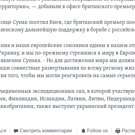
ерритории», — добавили в офисе британского премьер
сяце Сунак посетил Киев, где британский премьер по
ленскому дальнейшую поддержку в борьбе с российск
ния и наши европейские союзники едины в нашем от
Украину, и мы по-прежнему стремимся к миру в Европ
заявлении Сунака. - Но для достижения мира мы долж
наши совместные развертывания по всему региону жи
ния того, чтобы мы могли реагировать на самые серьез
бъединенных экспедиционных сил, в которой участву
ии, Финляндии, Исландии, Латвии, Литвы, Нидерланд
икобритании, также выступит украинский президент
ься
Смотреть комментарии
Follow us
Распе