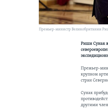
Премьер-министр Великобритании Риши
Риши Сунак в
североевропе
экспедицион
Премьер-мини
крупном арти
стран Северно
Сунак прибуд
противодейст
другими член