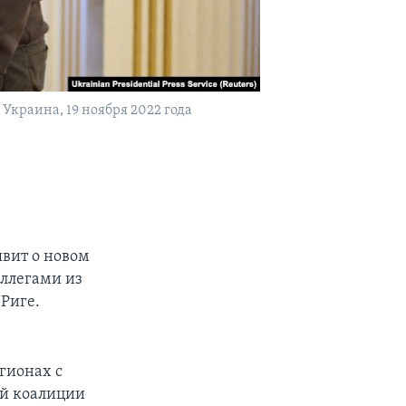
краина, 19 ноября 2022 года
вит о новом
оллегами из
 Риге.
гионах с
ой коалиции