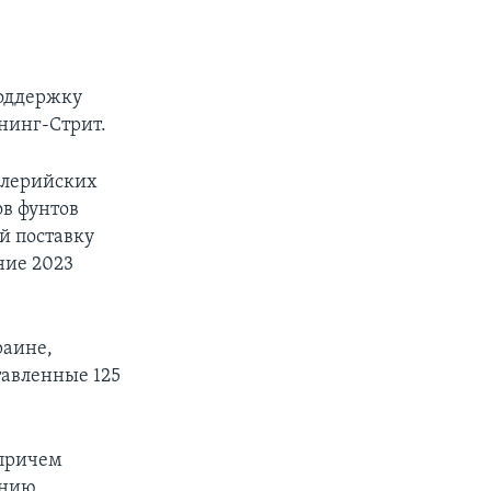
поддержку
унинг-Стрит.
иллерийских
ов фунтов
й поставку
ние 2023
раине,
тавленные 125
 причем
ению