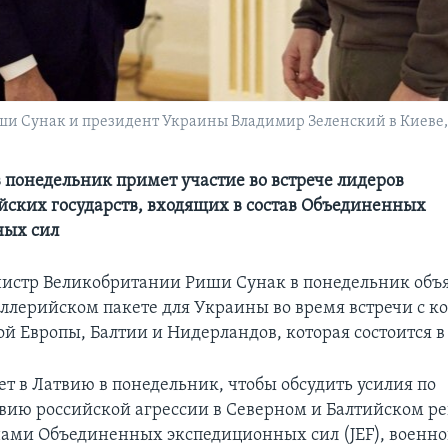
 Сунак и президент Украины Владимир Зеленский в Киеве, У
 понедельник примет участие во встрече лидеров
йских государств, входящих в состав Объединенных
ных сил
стр Великобритании Риши Сунак в понедельник объя
ллерийском пакете для Украины во время встречи с к
й Европы, Балтии и Нидерландов, которая состоится в
ет в Латвию в понедельник, чтобы обсудить усилия по
вию российской агрессии в Северном и Балтийском ре
ами Объединенных экспедиционных сил (JEF), военн