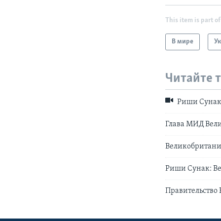
This item is part of
В мире
У
Читайте 
Риши Сунак
Глава МИД Вел
Великобритания
Риши Сунак: В
Правительство