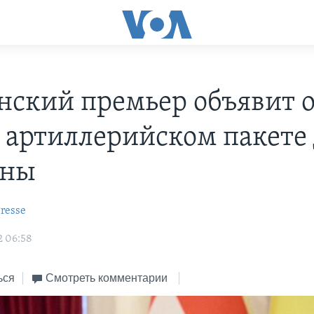
нский премьер объявит 
 артиллерийском пакете
ины
resse
2 06:58
ься
Смотреть комментарии