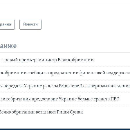
краина
Новости
также
 – новый премьер-министр Великобритании
икобритании сообщил о продолжении финансовой поддержк
 передала Украине ракеты Brimstone 2 с лазерным наведени
еликобритания предоставит Украине больше средств ПВО
 Великобритании возглавит Риши Сунак