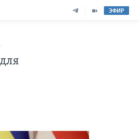
ЭФИР
о
 для