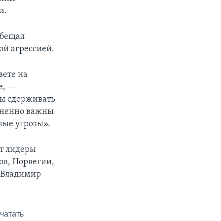
а.
обещал
ой агрессией.
вете на
е, —
ны сдерживать
зненно важны
ные угрозы».
ют лидеры
ов, Норвегии,
 Владимир
чатать