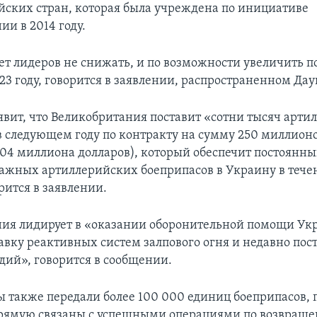
йских стран, которая была учреждена по инициативе
и в 2014 году.
ет лидеров не снижать, и по возможности увеличить 
23 году, говорится в заявлении, распространенном Да
явит, что Великобритания поставит «сотни тысяч арт
в следующем году по контракту на сумму 250 миллион
304 миллиона долларов), который обеспечит постоянны
ажных артиллерийских боеприпасов в Украину в тече
рится в заявлении.
ия лидирует в «оказании оборонительной помощи Ук
авку реактивных систем залпового огня и недавно пос
дий», говорится в сообщении.
ы также передали более 100 000 единиц боеприпасов,
прямую связаны с успешными операциями по возвращ