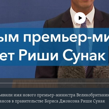
No media source currently avail
ъявили имя нового премьер-министра Великобритании
нсов в правительстве Бориса Джонсона Риши Сунак