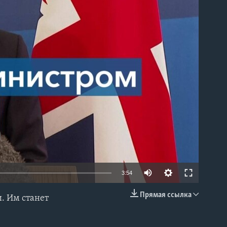
able
3:54
Прямая ссылка
. Им станет
EMBED