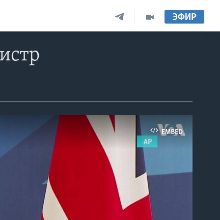
ЭФИР
истр
EMBED