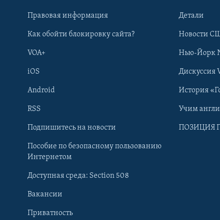
Правовая информация
Детали
Как обойти блокировку сайта?
Новости СШ
VOA+
Нью-Йорк 
iOS
Дискуссия 
Android
История «Г
RSS
Учим англ
Learning English
Подпишитесь на новости
ПОЗИЦИЯ 
Пособие по безопасному пользованию
СОЦИАЛЬНЫЕ СЕТИ
Интернетом
Доступная среда: Section 508
Вакансии
Приватность
Языки