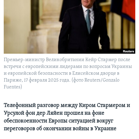
Learning English
СОЦИАЛЬНЫЕ СЕТИ
Языки
Премьер-министр Великобритании Кейр Стармер после
встречи с европейскими лидерами по вопросам Украины
и европейской безопасности в Елисейском дворце в
Париже, 17 февраля 2025 года. (фото Reuters/Gonzalo
Fuentes)
Телефонный разговор между Киром Стармером и
Урсулой фон дер Ляйен прошел на фоне
обеспокоенности Европы ситуацией вокруг
переговоров об окончании войны в Украине