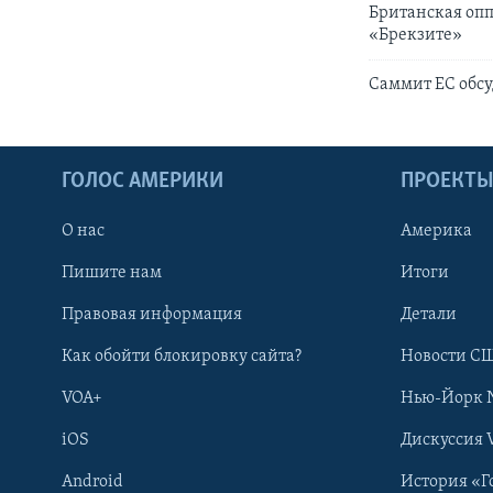
Британская опп
«Брекзите»
Саммит ЕС обсу
ГОЛОС АМЕРИКИ
ПРОЕКТ
О нас
Америка
Пишите нам
Итоги
Правовая информация
Детали
Как обойти блокировку сайта?
Новости СШ
VOA+
Нью-Йорк 
iOS
Дискуссия 
Android
История «Г