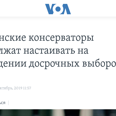
нские консерваторы
лжат настаивать на
дении досрочных выбор
тябрь, 2019 11:57
ься