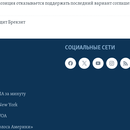
озиция отказывается поддержать последний вариант соглаше
дит Брекзит
Ы
СОЦИАЛЬНЫЕ СЕТИ
А за минуту
New York
VOA
олоса Америки»