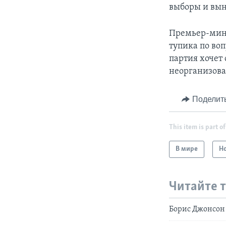
выборы и выно
Премьер-мини
тупика по во
партия хочет 
неорганизова
Поделит
This item is part of
В мире
Н
Читайте 
Борис Джонсон 