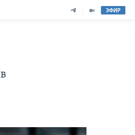
ЭФИР
ов