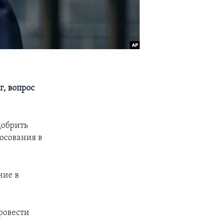
г, вопрос
добрить
лосования в
ние в
ровести