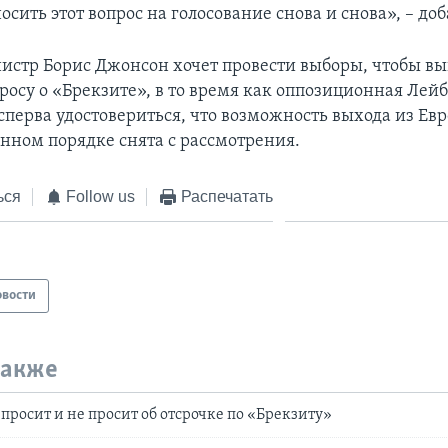
сить этот вопрос на голосование снова и снова», – доб
стр Борис Джонсон хочет провести выборы, чтобы вы
просу о «Брекзите», в то время как оппозиционная Лей
сперва удостовериться, что возможность выхода из Ев
нном порядке снята с рассмотрения.
ься
Follow us
Распечатать
овости
также
просит и не просит об отсрочке по «Брекзиту»