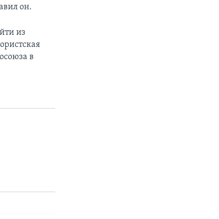
авил он.
йти из
бористская
росоюза в