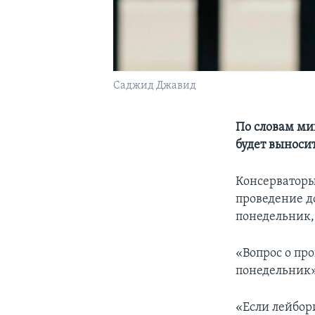
Саджид Джавид
По словам ми
будет выносит
Консерваторы
проведение до
понедельник,
«Вопрос о пр
понедельник»
«Если лейбор