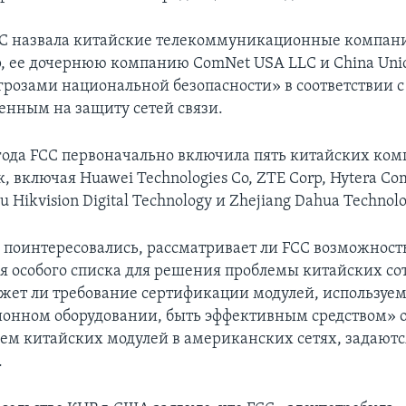
CC назвала китайские телекоммуникационные компании
p, ее дочернюю компанию ComNet USA LLC и China Un
угрозами национальной безопасности» в соответствии с
ленным на защиту сетей связи.
 года FCC первоначально включила пять китайских ком
, включая Huawei Technologies Co, ZTE Corp, Hytera Co
u Hikvision Digital Technology и Zhejiang Dahua Technolo
 поинтересовались, рассматривает ли FCC возможност
я особого списка для решения проблемы китайских со
жет ли требование сертификации модулей, используе
нном оборудовании, быть эффективным средством» 
ем китайских модулей в американских сетях, задаютс
.