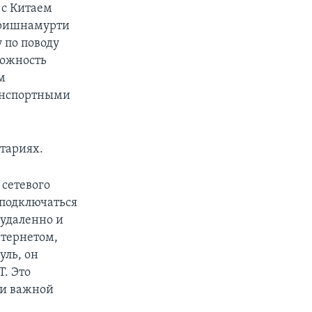
 с Китаем
Кришнамурти
 по поводу
можность
м
анспортными
тариях.
 сетевого
 подключаться
 удаленно и
тернетом,
уль, он
T. Это
ки важной