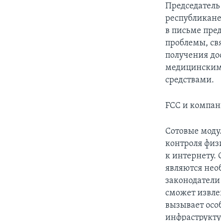
Председатель
республикане
в письме пре
проблемы, св
получения до
медицинским 
средствами.
FCC и компан
Сотовые моду
контроля физ
к интернету. 
являются нео
законодатели 
сможет извлек
вызывает осо
инфраструкту