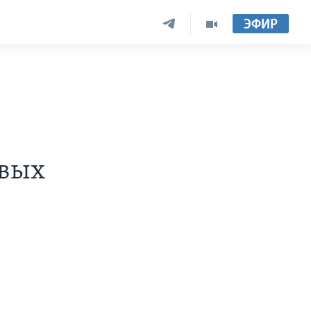
ЭФИР
овых