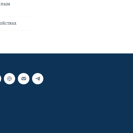
анным
ойствах