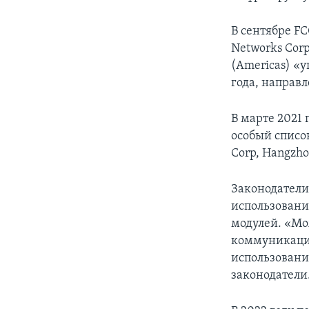
В сентябре F
Networks Cor
(Americas) «
года, направ
В марте 2021
особый список
Corp, Hangzho
Законодатели
использовани
модулей. «Мо
коммуникацио
использовани
законодатели