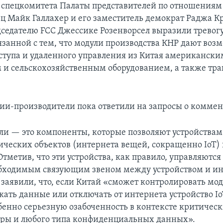
 спецкомитета Палаты представителей по отношениям
ц Майк Галлахер и его заместитель демократ Раджа 
дседателю FCC Джессике Розенворсел выразили тревогу
язанной с тем, что модули производства КНР дают воз
ступа и удаленного управления из Китая американски
и сельскохозяйственным оборудованием, а также тр
ии-производители пока ответили на запросы о коммен
ли — это компоненты, которые позволяют устройствам
ических объектов (интернета вещей, сокращенно IoT)
Отметив, что эти устройства, как правило, управляются
бходимым связующим звеном между устройством и ин
заявили, что, если Китай «сможет контролировать мод
ать данные или отключать от интернета устройство Io
бенно серьезную озабоченность в контексте критичес
ры и любого типа конфиденциальных данных».