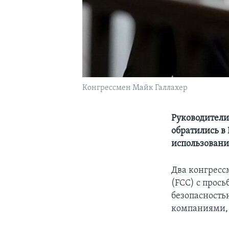
Конгрессмен Майк Галлахер
Руководители
обратились в
использовани
Два конгресс
(FCC) с прос
безопасность
компаниями, в