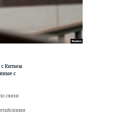
 с Китаем
анные с
по связи
китайскими