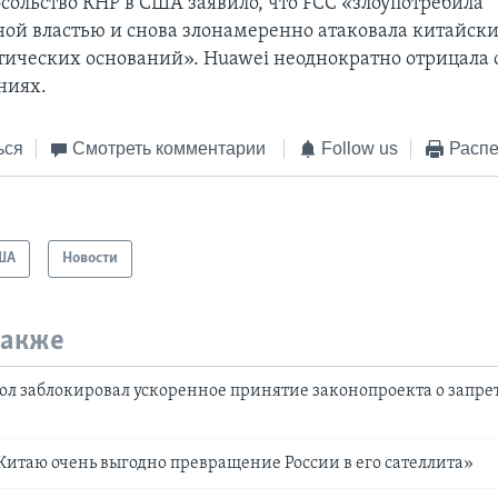
осольство КНР в США заявило, что FCC «злоупотребила
ной властью и снова злонамеренно атаковала китайск
ктических оснований». Huawei неоднократно отрицала
ниях.
ься
Смотреть комментарии
Follow us
Распе
ША
Новости
также
ол заблокировал ускоренное принятие законопроекта о запрет
Китаю очень выгодно превращение России в его сателлита»