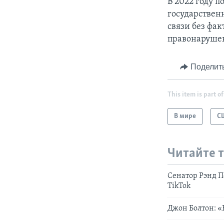
В 2022 году п
государствен
связи без фа
правонаруше
Поделит
This item is part of
В мире
С
Читайте 
Сенатор Рэнд П
TikTok
Джон Болтон: «