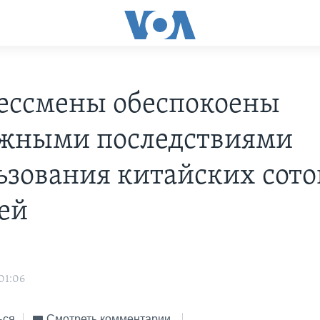
ессмены обеспокоены
жными последствиями
ьзования китайских сот
ей
01:06
ься
Смотреть комментарии