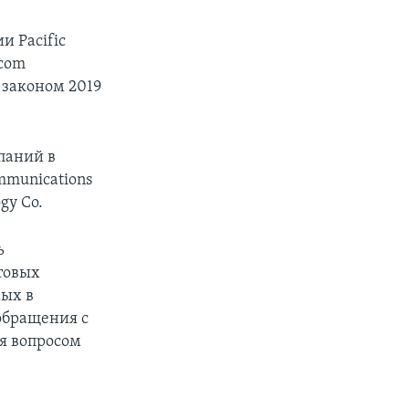
 Pacific
icom
 законом 2019
паний в
mmunications
gy Co.
ь
товых
мых в
обращения с
я вопросом