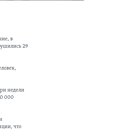
ие, в
брушились 29
еловек,
три недели
50 000
и
ции, что