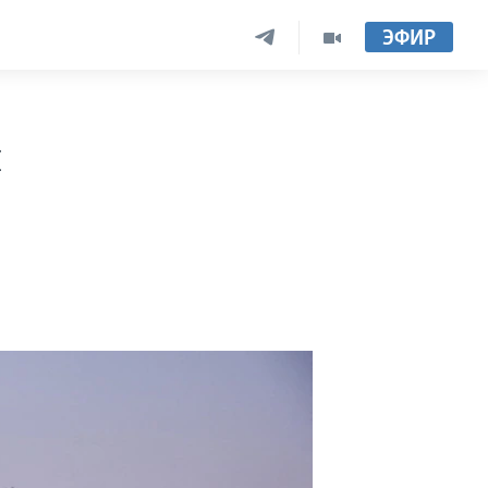
ЭФИР
и