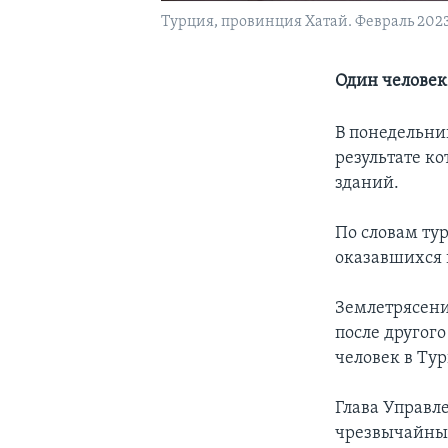
Турция, провинция Хатай. Февраль 2023
Один человек
В понедельни
результате ко
зданий.
По словам ту
оказавшихся 
Землетрясени
после другог
человек в Ту
Глава Управл
чрезвычайных