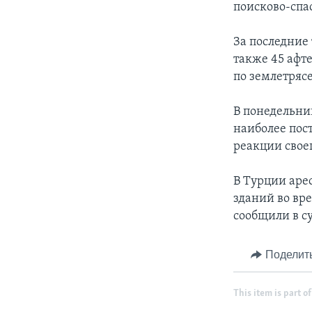
поисково-спа
За последние
также 45 афт
по землетряс
В понедельни
наиболее пос
реакции свое
В Турции аре
зданий во вр
сообщили в су
Поделит
This item is part of