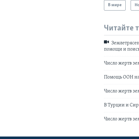
В мире
Н
Читайте 
Землетрясен
помощи и поис
Число жертв зе
Помощь ООН на
Число жертв зе
В Турции и Сир
Число жертв зе