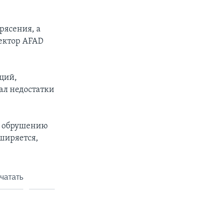
рясения, а
ректор AFAD
ций,
ал недостатки
 к обрушению
сширяется,
чатать