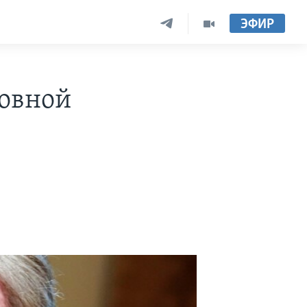
ЭФИР
ловной