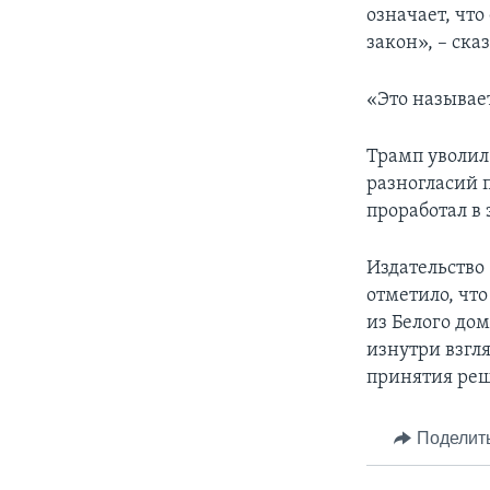
означает, что
закон», – ска
«Это называет
Трамп уволил
разногласий 
проработал в 
Издательство 
отметило, чт
из Белого дом
изнутри взгл
принятия ре
Поделит