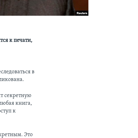
тся к печати,
о
следоваться в
бликована.
ит секретную
 любая книга,
ступ к
кретным. Это