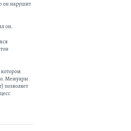
то он нарушит
ил он.
хся
лтон
в котором
ло. Мемуары
r) позволяет
цесс