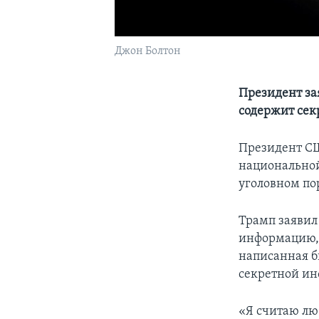
Джон Болтон
Президент зая
содержит сек
Президент СШ
национальной
уголовном пор
Трамп заявил
информацию, и
написанная 
секретной и
«Я считаю лю