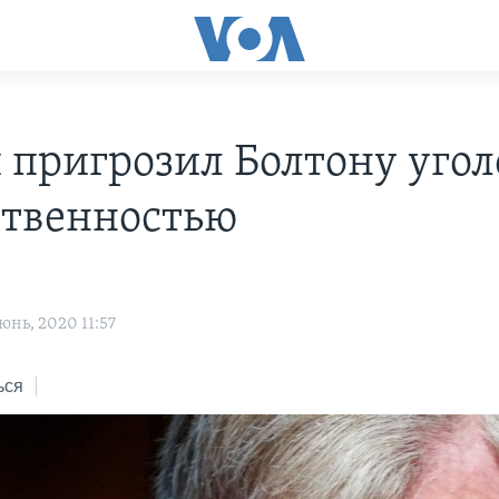
 пригрозил Болтону уго
ственностью
нь, 2020 11:57
ься