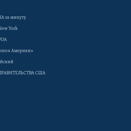
А за минуту
New York
VOA
олоса Америки»
ийский
ПРАВИТЕЛЬСТВА США