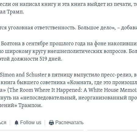
 если он написал книгу и эта книга выйдет из печати, 
зал Трамп.
ся уголовная ответственность. Большое дело», – добав
 Болтона в сентябре прошлого года на фоне накопивши
по широкому кругу внешнеполитических вопросов. Бо
этой должности 519 дней.
Simon and Schuster в пятницу выпустило пресс-релиз, 
о книга бывшего советника «Комната, где это произош
а» (The Room Where It Happened: A White House Memoi
януть на «непоследовательный, неорганизованный про
шений» Трампом.
ься
Follow us
Распечатать