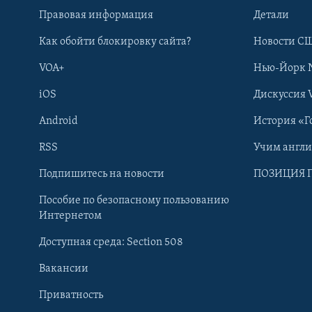
Правовая информация
Детали
Как обойти блокировку сайта?
Новости СШ
VOA+
Нью-Йорк 
iOS
Дискуссия 
Android
История «Г
RSS
Учим англ
Learning English
Подпишитесь на новости
ПОЗИЦИЯ 
Пособие по безопасному пользованию
СОЦИАЛЬНЫЕ СЕТИ
Интернетом
Доступная среда: Section 508
Вакансии
Приватность
Языки