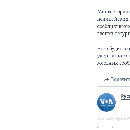
Многосторонн
полицейских 
сообщил высо
звонка с жур
Указ будет н
удержанием к
местных сооб
Поделит
Рус
This item is part of