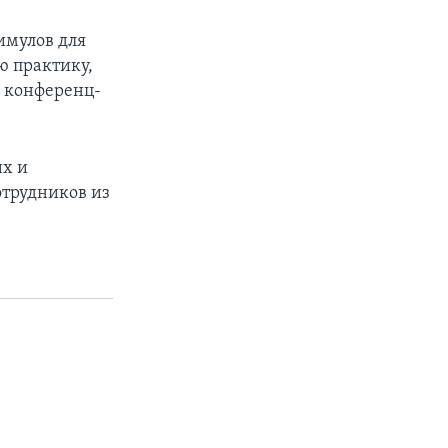
имулов для
ю практику,
 конференц-
их и
отрудников из