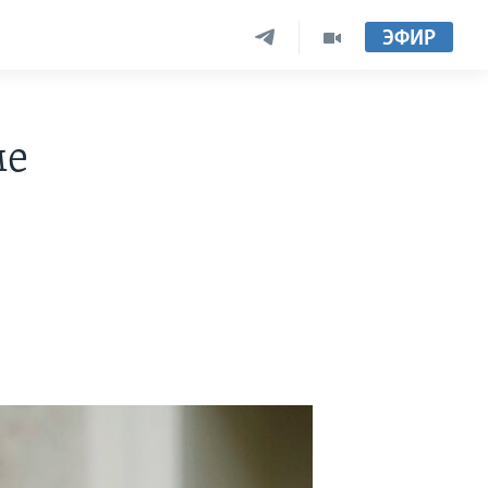
ЭФИР
ме