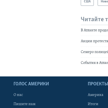
США
Ново
Читайте 
В Атланте прод
Акции протеста
Семеро полице
События в Атла
ГОЛОС АМЕРИКИ
ПРОЕКТ
О нас
Америка
Пишите нам
Итоги