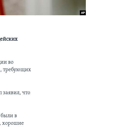
цейских
ии во
в, требующих
 заявил, что
 были в
, хорошие