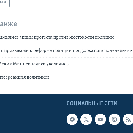
сти
также
олжились акции протеста против жестокости полиции
 с призывами к реформе полиции продолжатся в понедельник
йских Миннеаполиса уволились
нте: реакция политиков
Ы
СОЦИАЛЬНЫЕ СЕТИ