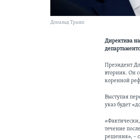
Дональд Трамп
Директива на
департамент
Президент До
вторник. Он 
коренной ре
Выступая пер
указ будет «
«Фактически,
течение посл
решения», – с