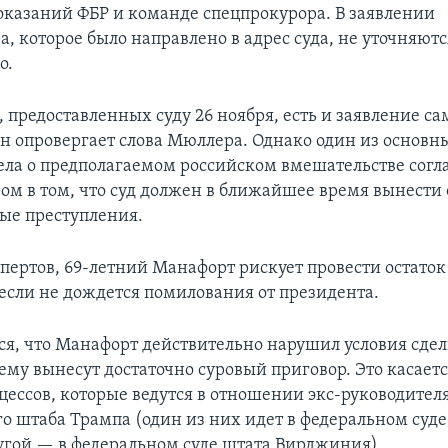
оказаний ФБР и команде спецпрокурора. В заявлении
, которое было направлено в адрес суда, не уточняютс
о.
 предоставленных суду 26 ноября, есть и заявление са
н опровергает слова Мюллера. Однако один из основн
ела о предполагаемом российском вмешательстве согла
ом в том, что суд должен в ближайшее время вынести
ые преступления.
спертов, 69-летний Манафорт рискует провести остаток
 если не дождется помилования от президента.
ся, что Манафорт действительно нарушил условия сдел
ему вынесут достаточно суровый приговор. Это касаетс
цессов, которые ведутся в отношении экс-руководител
о штаба Трампа (один из них идет в федеральном суде
угой — в федеральном суде штата Вирджиния).