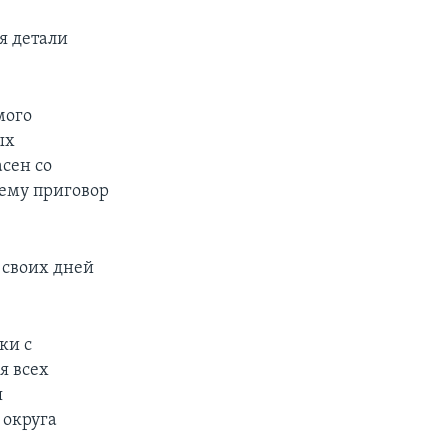
я детали
мого
ых
сен со
 ему приговор
 своих дней
ки с
я всех
я
 округа