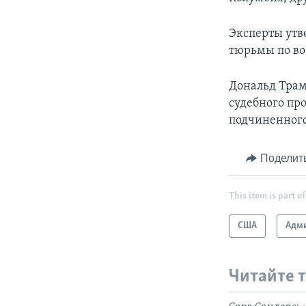
Эксперты утв
тюрьмы по во
Дональд Трам
судебного пр
подчиненного
Поделит
This item is part of
США
Адми
Читайте 