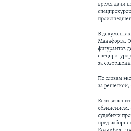
время дачи п
спецпрокурора
происшедшег
В документах,
Манафорта. О
фигурантов д
спецпрокурор
за совершенн
По словам эк
за решеткой,
Если выяснит
обвинением, 
судебных про
предвыборног
Колумбия, др