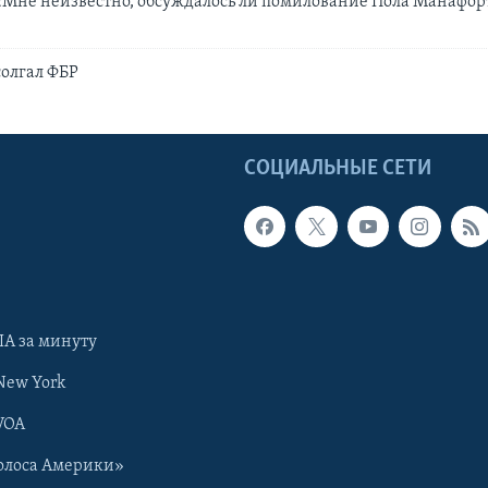
«Мне неизвестно, обсуждалось ли помилование Пола Манафор
олгал ФБР
Ы
СОЦИАЛЬНЫЕ СЕТИ
А за минуту
New York
VOA
олоса Америки»