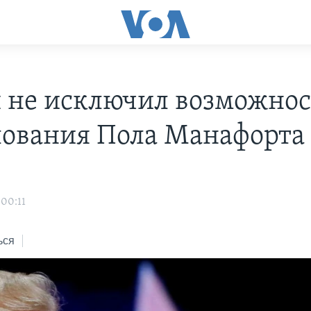
 не исключил возможно
ования Пола Манафорта
 00:11
ься