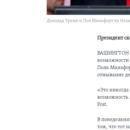
Дональд Трамп и Пол Манафорт на Наци
Президент ска
ВАШИНГТОН
возможности 
Пола Манафор
отмывание де
«Это никогда
возможность.
Post.
В понедельни
том, что тот 