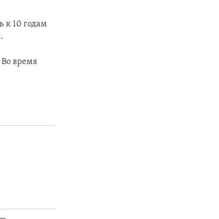
 к 10 годам
.
 Во время