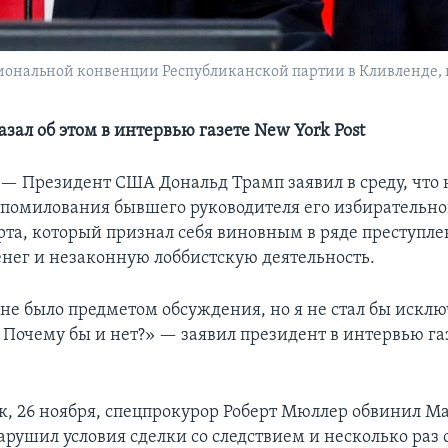
ональной конвенции Республиканской партии в Кливленде, и
зал об этом в интервью газете New York Post
 —
Президент США Дональд Трамп заявил в среду, что 
помилования бывшего руководителя его избирательно
та, который признал себя виновным в ряде преступле
нег и незаконную лоббистскую деятельность.
 не было предметом обсуждения, но я не стал бы искл
 Почему бы и нет?» — заявил президент в интервью га
к, 26 ноября, спецпрокурор Роберт Мюллер обвинил М
нарушил условия сделки со следствием и несколько раз 