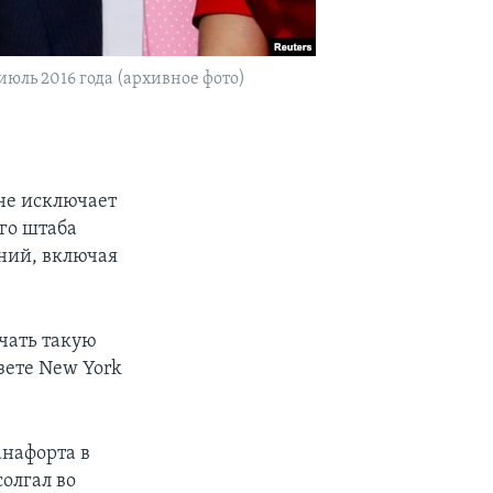
юль 2016 года (архивное фото)
не исключает
го штаба
ний, включая
ючать такую
зете New York
анафорта в
солгал во