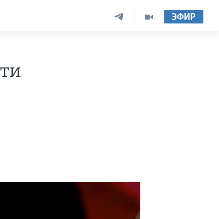
ЭФИР
сти