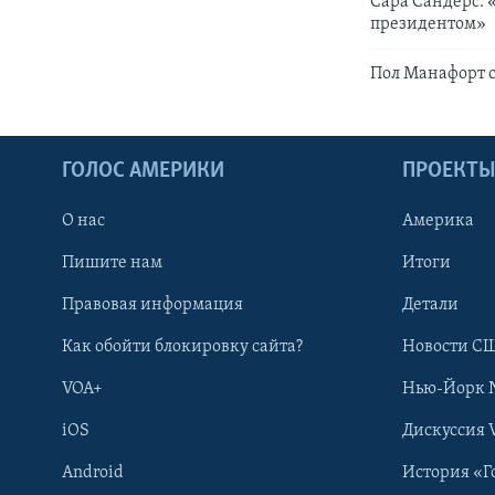
Сара Сандерс: 
президентом»
Пол Манафорт с
ГОЛОС АМЕРИКИ
ПРОЕКТ
О нас
Америка
Пишите нам
Итоги
Правовая информация
Детали
Как обойти блокировку сайта?
Новости СШ
VOA+
Нью-Йорк 
iOS
Дискуссия 
Android
История «Г