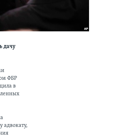
ь дачу
ми
ом ФБР
щила в
авленных
за
у адвокату,
ания