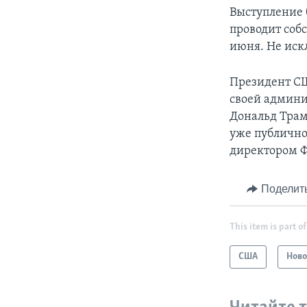
Выступление 
проводит соб
июня. Не иск
Президент С
своей админи
Дональд Трам
уже публично
директором Ф
Поделит
This item is part of
США
Ново