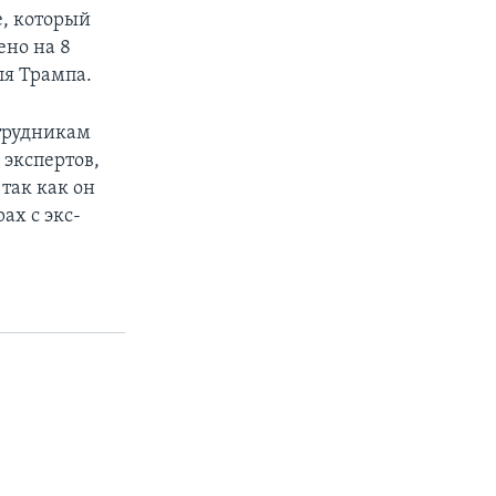
е, который
ено на 8
ля Трампа.
трудникам
 экспертов,
так как он
ах с экс-