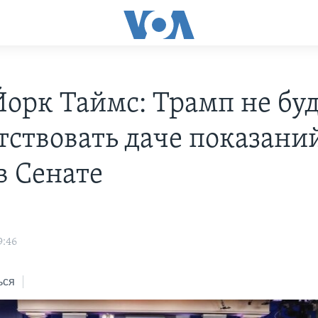
орк Таймс: Трамп не бу
тствовать даче показани
в Сенате
9:46
ься