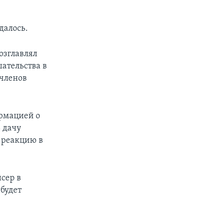
далось.
озглавлял
ательства в
членов
ормацией о
 дачу
 реакцию в
сер в
 будет