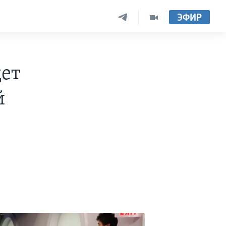
ЭФИР
дет
й