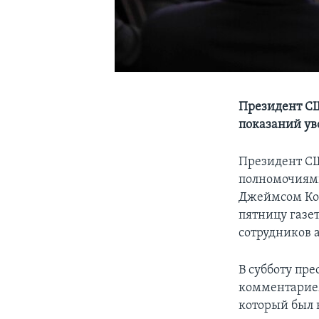
Президент СШ
показаний ув
Президент СШ
полномочиям
Джеймсом Ком
пятницу газе
сотрудников 
В субботу пре
комментарием
который был 