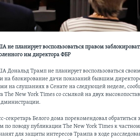
А не планирует воспользоваться правом заблокироват
оленного им директора ФБР
А Дональд Трамп не планирует воспользоваться свои
и на блокирование дачи показаний бывшим директор
и на слушаниях в Сенате на следующей неделе, сооб
та The New York Times со ссылкой на двух высокопост
администрации.
сс-секретарь Белого дома порекомендовал обратиться 
 по поводу публикации The New York Times к частном
нанят для защиты интересов Трампа в ходе расследов