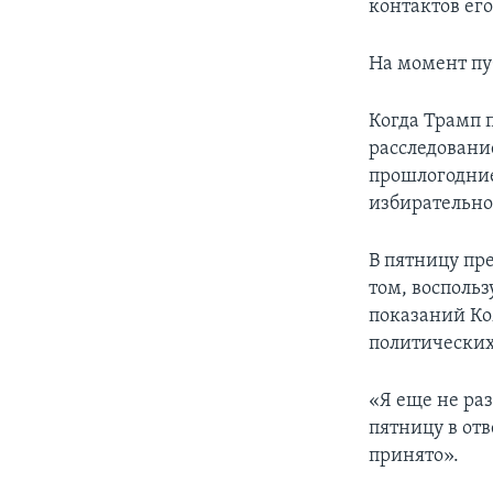
контактов ег
На момент пу
Когда Трамп 
расследовани
прошлогодние
избирательно
В пятницу пр
том, восполь
показаний Ко
политических
«Я еще не ра
пятницу в отв
принято».