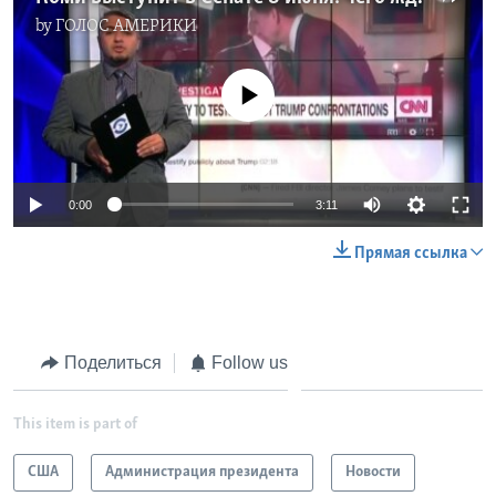
by
ГОЛОС АМЕРИКИ
No media source currently available
0:00
3:11
Прямая ссылка
Поделиться
Follow us
This item is part of
США
Администрация президента
Новости