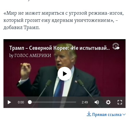
«Мир не может мириться с угрозой режима-изгоя,
который грозит ему ядерным уничтожением», –
добавил Трамп.
Трамп – Северной Корее: «Не испытывайте нас»
by
ГОЛОС АМЕРИКИ
No media source currently available
0:00
2:49
Прямая ссылка