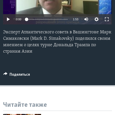
Learning English
0:00
1:53
СОЦИАЛЬНЫЕ СЕТИ
Эксперт Атлантического совета в Вашингтоне Марк
Симаковски (Mark D. Simakovsky) поделился своим
мнением о целях турне Дональда Трампа по
Языки
странам Азии
Поделиться
Читайте также