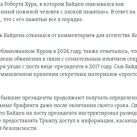
а Роберта Хура, в котором Байден описывался как
нный пожилой человек с плохой памятью». В ответ на 
, что с его памятью все в порядке.
ь Байдена отказался от комментариев для агентства
Re
убликованном Хуром в 2024 году, также отмечалось, чт
влены обвинения в связи с сознательным изъятием се
и уходе с поста вице-президента в 2017 году. Сам Бай
умышленном хранении секретных материалов «прост
 бывшие президенты продолжают получать определен
ьные брифинги даже после окончания своего срока. О
что Байден на посту президента инструктировал разве
е предоставлять Трампу доступ к информации, касающ
 безопасности.