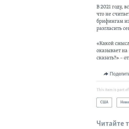
В 2021 году, 
что не счита
брифингам из
разгласить с
«Какой смысл
оказывает на 
сказать?» – о
Поделит
This item is part of
США
Ново
Читайте 