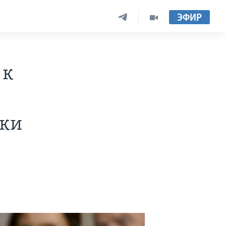
ЭФИР
 к
дки