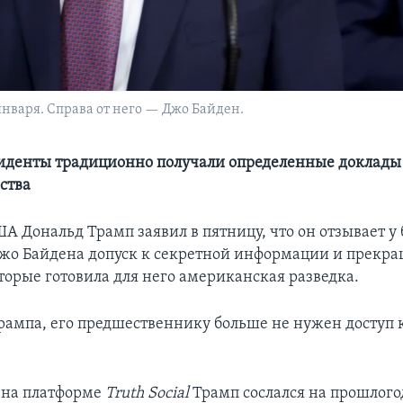
нваря. Справа от него — Джо Байден.
иденты традиционно получали определенные доклады
ства
А Дональд Трамп заявил в пятницу, что он отзывает у
жо Байдена допуск к секретной информации и прекра
торые готовила для него американская разведка.
ампа, его предшественнику больше не нужен доступ 
е на платформе
Truth
Social
Трамп сослался на прошлог