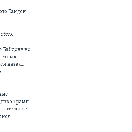
это Байден
uters
.
о Байдену не
кретных
ден назвал
о
ные
днако Трамп
дывательное
ейся