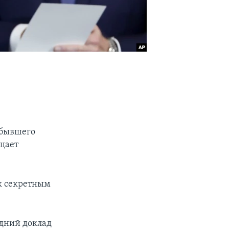
 бывшего
щает
к секретным
одний доклад