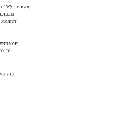
ью
CBS
заявил,
ельным
н может
ияние он
то-то
чатать