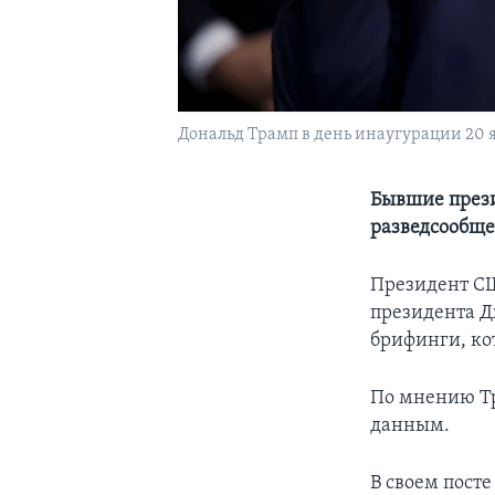
Дональд Трамп в день инаугурации 20 я
Бывшие през
разведсообще
Президент СШ
президента Д
брифинги, ко
По мнению Тр
данным.
В своем пост