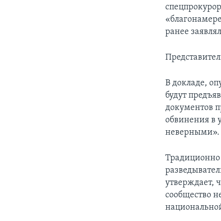
спецпрокурор
«благонамере
ранее заявлял
Представител
В докладе, оп
будут предъя
документов пр
обвинения в 
неверными».
Традиционно
разведывател
утверждает, 
сообщество н
национальной