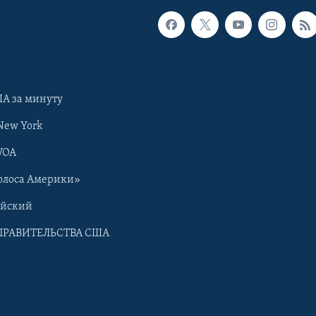
А за минуту
New York
VOA
олоса Америки»
ийский
ПРАВИТЕЛЬСТВА США