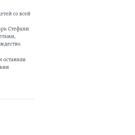
етей со всей
арь Стефани
етьми,
ождество.
и оставили
мьям