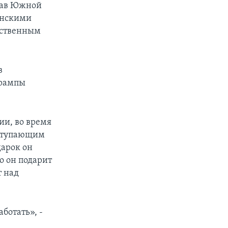
став Южной
енскими
сственным
в
Трампы
ии, во время
аступающим
дарок он
то он подарит
т над
ботать», -