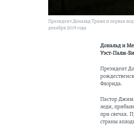
Президент Дональд Трамп и первая лед
декабря 2019 года
Дональд и Ме
Уэст-Палм-Би
Президент До
рождественск
Флорида.
Пастор Джимм
леди, прибыв
при свечах. 
страны аплод