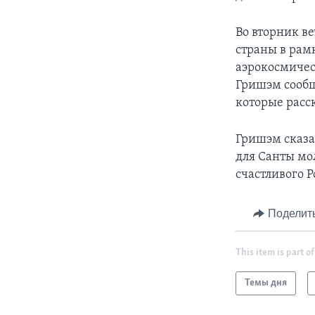
Во вторник ве
страны в ра
аэрокосмичес
Гришэм сообщ
которые расск
Гришэм сказа
для Санты мо
счастливого 
Поделит
This item is part of
Темы дня