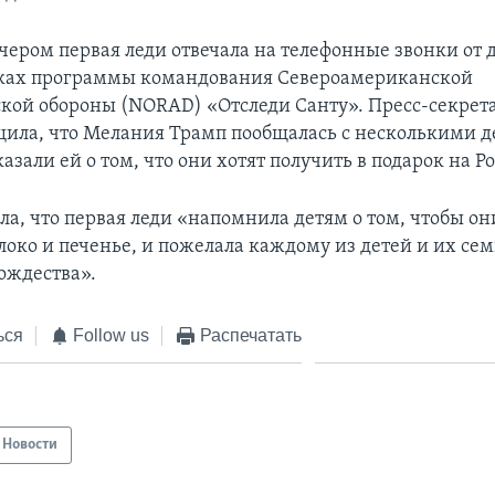
чером первая леди отвечала на телефонные звонки от д
мках программы командования Североамериканской
кой обороны (NORAD) «Отследи Санту». Пресс-секрет
ила, что Мелания Трамп пообщалась с несколькими д
азали ей о том, что они хотят получить в подарок на Р
ла, что первая леди «напомнила детям о том, чтобы он
локо и печенье, и пожелала каждому из детей и их се
Рождества».
ься
Follow us
Распечатать
Новости