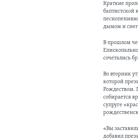
Краткие проп
баптистской 
песнопениями
дымом и снег
В прошлом че
Епископально
сочетались бр
Во вторник у
которой през
Рождеством. 
собирается вр
супруге «кра
рождественс
«Вы заставили
добавил през