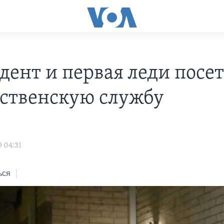
дент и первая леди посе
ственскую службу
s
9 04:31
ься