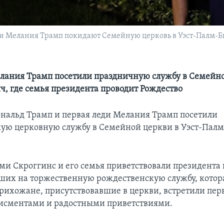
и Мелания Трамп покидают Семейную церковь в Уэст-Палм-Би
лания Трамп посетили праздничную службу в Семейно
ч, где семья президента проводит Рождество
нальд Трамп и первая леди Мелания Трамп посетили
ую церковную службу в Семейной церкви в Уэст-Палм
и Скроггинс и его семья приветствовали президента 
ших на торжественную рождественскую службу, котор
Прихожане, присутствовавшие в церкви, встретили пер
исментами и радостными приветствиями.