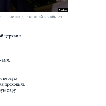
ч после рождественской службы, 24
й церкви в
-Бич,
и первую
ая проходила
вую пару