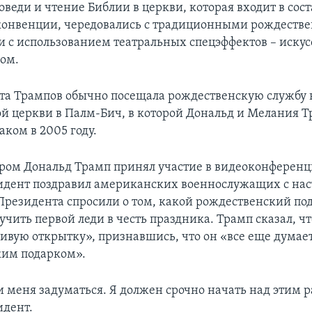
оведи и чтение Библии в церкви, которая входит в со
конвенции, чередовались с традиционными рождеств
 с использованием театральных спецэффектов – иску
ом.
та Трампов обычно посещала рождественскую службу 
й церкви в Палм-Бич, в которой Дональд и Мелания 
аком в 2005 году.
тром Дональд Трамп принял участие в видеоконференц
идент поздравил американских военнослужащих с н
Президента спросили о том, какой рождественский по
учить первой леди в честь праздника. Трамп сказал, ч
сивую открытку», признавшись, что он «все еще думае
ким подарком».
 меня задуматься. Я должен срочно начать над этим ра
идент.