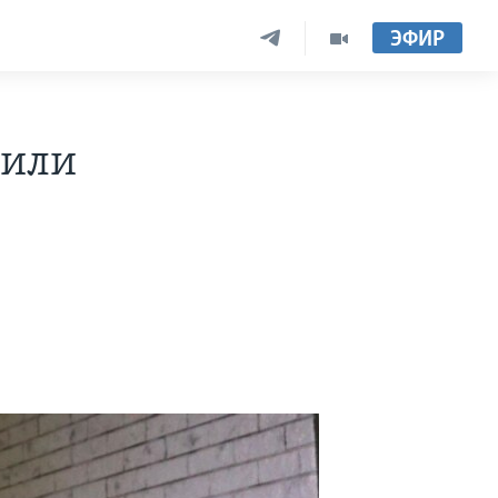
ЭФИР
тили