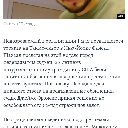
Learning English
Файсал Шахзад
СОЦИАЛЬНЫЕ СЕТИ
Подозреваемый в организации 1 мая неудавшегося
теракта на Таймс-сквер в Нью-Йорке Файсал
Языки
Шахзад предстал на этой неделе перед
федеральным судьей. 35-летнему
натурализованному гражданину США были
зачитаны обвинения в совершении преступлений
по пяти пунктам. Поскольку Шахзад не дал
никакого ответа на предъявленные обвинения,
судья Джеймс Фрэнсис принял решение не
освобождать его из-под стражи под залог.
По официальным сведениям, подозреваемый
активно сотрудничает со следствием. Между тем