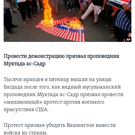
Learning English
СОЦИАЛЬНЫЕ СЕТИ
Языки
Провести демонстрацию призвал проповедник
Муктада ас-Садр
Тысячи иракцев в пятницу вышли на улицы
Багдада после того, как видный мусульманский
проповедник Муктада ас-Садр призвал провести
«миллионный» протест против военного
присутствия США.
Протест призван убедить Вашингтон вывести
войска из страны.