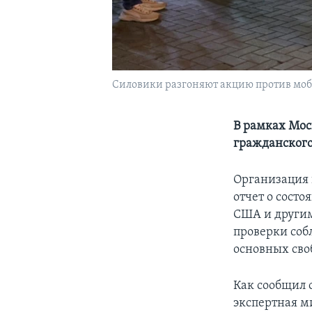
Силовики разгоняют акцию против моби
В рамках Мос
гражданского
Организация п
отчет о сост
США и другим
проверки собл
основных сво
Как сообщил 
экспертная ми