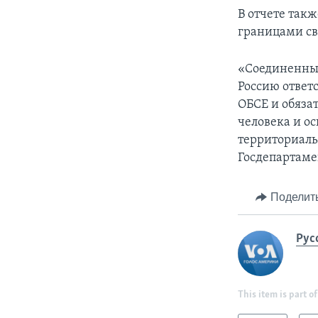
В отчете такж
границами св
«Соединенные
Россию ответ
ОБСЕ и обяза
человека и ос
территориальн
Госдепартаме
Поделит
Рус
This item is part of