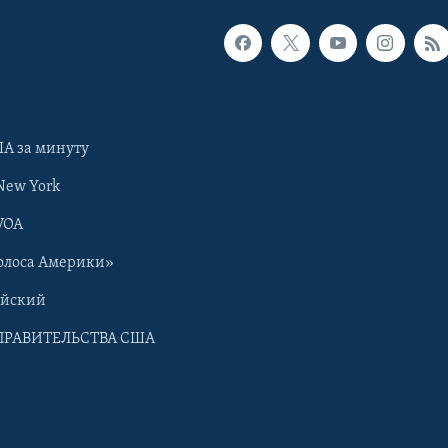
А за минуту
New York
VOA
олоса Америки»
ийский
ПРАВИТЕЛЬСТВА США