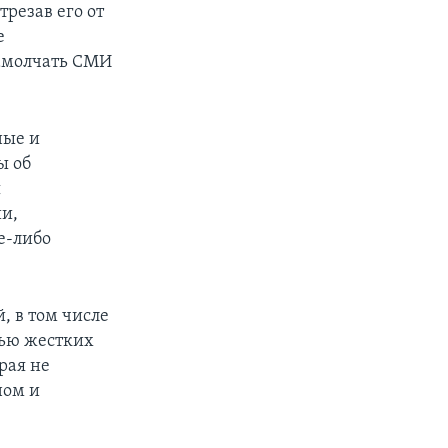
резав его от
е
замолчать СМИ
ные и
ы об
я
и,
е-либо
, в том числе
щью жестких
рая не
ном и