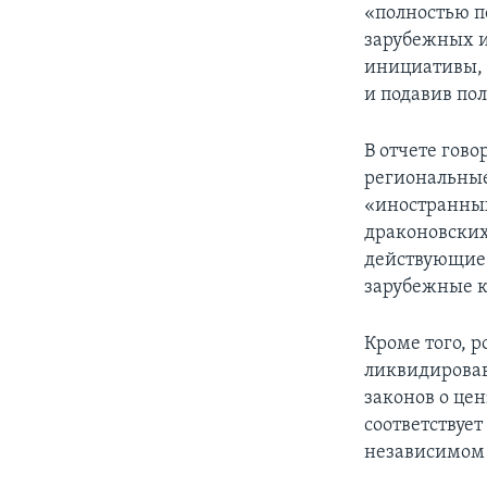
«полностью п
зарубежных и
инициативы, 
и подавив по
В отчете гово
региональные
«иностранных
драконовских
действующие 
зарубежные к
Кроме того, 
ликвидировав
законов о цен
соответствуе
независимом