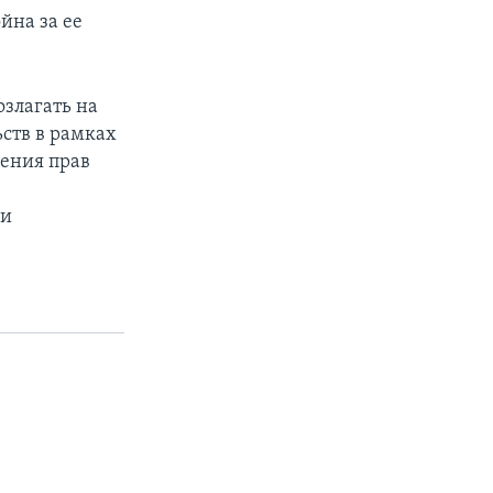
йна за ее
злагать на
ьств в рамках
дения прав
ии