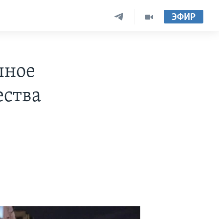
ЭФИР
лное
ества