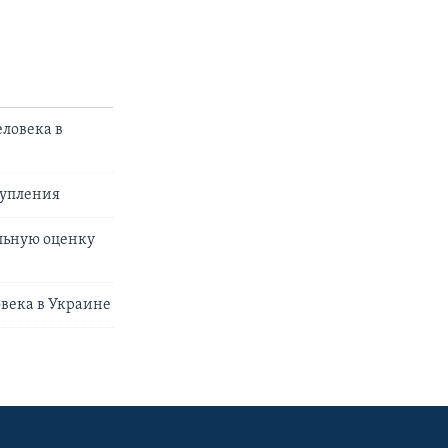
ловека в
тупления
альную оценку
века в Украине