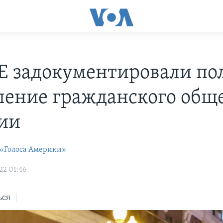
Е задокументировали по
ление гражданского общ
сии
 «Голоса Америки»
22 01:46
ься