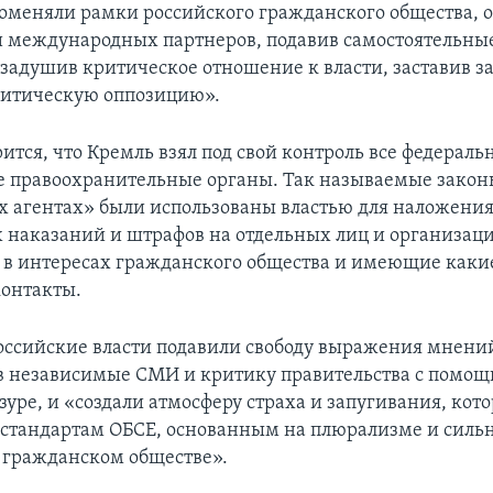
оменяли рамки российского гражданского общества, от
 международных партнеров, подавив самостоятельны
задушив критическое отношение к власти, заставив 
литическую оппозицию».
рится, что Кремль взял под свой контроль все федераль
 правоохранительные органы. Так называемые закон
 агентах» были использованы властью для наложени
 наказаний и штрафов на отдельных лиц и организаци
в интересах гражданского общества и имеющие каки
онтакты.
российские власти подавили свободу выражения мнений
 независимые СМИ и критику правительства с помо
зуре, и «создали атмосферу страха и запугивания, кото
т стандартам ОБСЕ, основанным на плюрализме и силь
 гражданском обществе».