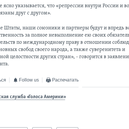
е ясно указывается, что «репрессии внутри России и во
язаны друг с другом».
 Штаты, наши союзники и партнеры будут и впредь во
ственность за полное невыполнение ею своих обязател
тельств по международному праву в отношении соблю
новных свобод своего народа, а также суверенитета и
ой целостности других стран», - говорится в заявлен
нта.
ься
Follow us
Распечатать
ская служба «Голоса Америки»