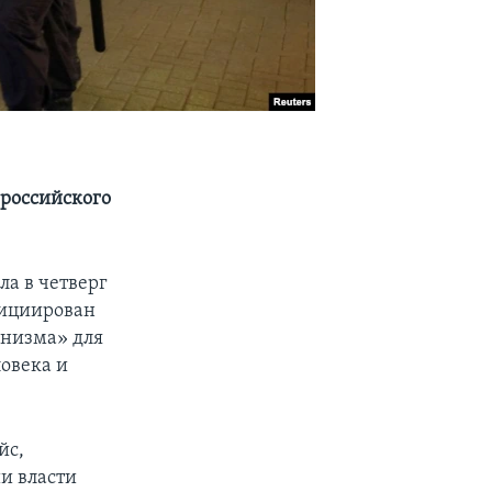
 российского
ла в четверг
нициирован
анизма» для
ловека и
йс,
ии власти