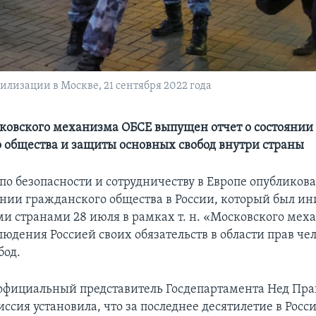
лизации в Москве, 21 сентября 2022 года
ковского механизма ОБСЕ выпущен отчет о состоянии
 общества и защиты основных свобод внутри страны
о безопасности и сотрудничеству в Европе опубликова
оянии гражданского общества в России, который был и
и странами 28 июля в рамках т. н. «Московского мех
юдения Россией своих обязательств в области прав че
бод.
официальный представитель Госдепартамента Нед Пра
ссия установила, что за последнее десятилетие в Росс