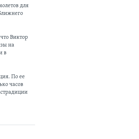
молетов для
 Ближнего
 что Виктор
азы на
и в
ия. По ее
ько часов
кстрадиции