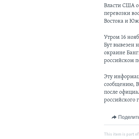
Власти США о
перевозки во
Востока и Ю
Утром 16 нояб
Бут вывезен 
окраине Банг
российском п
Эту информац
сообщению, В
после официа
российского 
Поделит
This item is part of