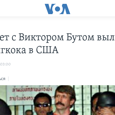
ет с Виктором Бутом выл
нгкока в США
 03:00
ься