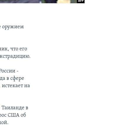
е оружием
ик, что его
экстрадицию.
России -
да в сфере
 истекает на
в Таиланде в
рос США об
мой.