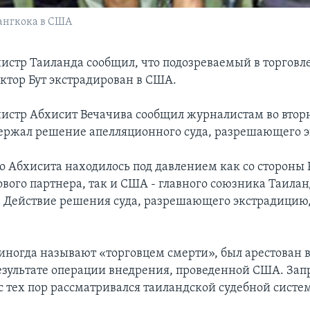
Бангкока в США
стр Таиланда сообщил, что подозреваемый в торговл
ктор Бут экстрадирован в США.
стр Абхисит Вечачива сообщил журналистам во вторн
ержал решение апелляционного суда, разрешающего 
о Абхисита находилось под давлением как со стороны 
ового партнера, так и США - главного союзника Таилан
. Действие решения суда, разрешающего экстрадицию,
 иногда называют «торговцем смерти», был арестован 
результате операции внедрения, проведенной США. Зап
с тех пор рассматривался таиландской судебной систе