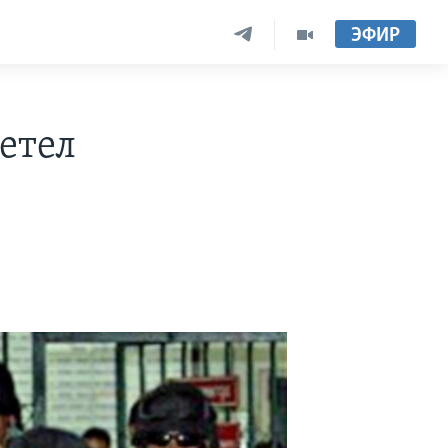
ЭФИР
етел