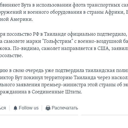
бвиняют Бута в использовании флота транспортных са
оружений и военного оборудования в страны Африки,
жной Америки.
ря посольство РФ в Таиланде официально подтвердило,
на самолете марки "Гольфстрим" с военно-воздушной б
кока. По-видимо, самолет направляется в США, заявил
осольстве.
ию в свою очередь уже подтвердила таиландская полиц
иктор Бут покинул территорию Таиланда через наскол
льного заявления премьер-министра этой страны об э
гражданина в Соединенные Штаты.
ься
Follow us
Распечатать