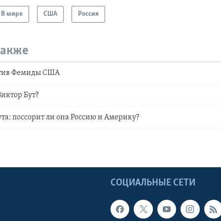
В мире
США
Россия
также
отив Фемиды США
Виктор Бут?
та: поссорит ли она Россию и Америку?
Ы
СОЦИАЛЬНЫЕ СЕТИ