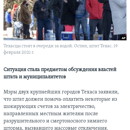
Learning English
СОЦИАЛЬНЫЕ СЕТИ
Техасцы стоят в очереди за водой. Остин, штат Техас. 19
февраля 2021 г.
Языки
Ситуация стала предметом обсуждения властей
штата и муниципалитетов
Мэры двух крупнейших городов Техаса заявили,
что штат должен помочь оплатить некоторые из
шокирующих счетов за электричество,
направленных местным жителям после
разрушительного и смертоносного зимнего
шторма, вызвавшего массовые отключения.