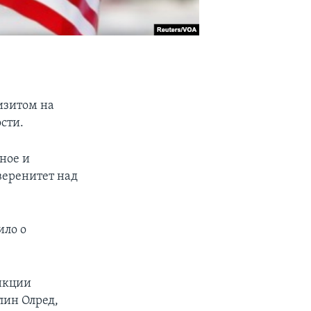
изитом на
ости.
ное и
веренитет над
ило о
нкции
лин Олред,