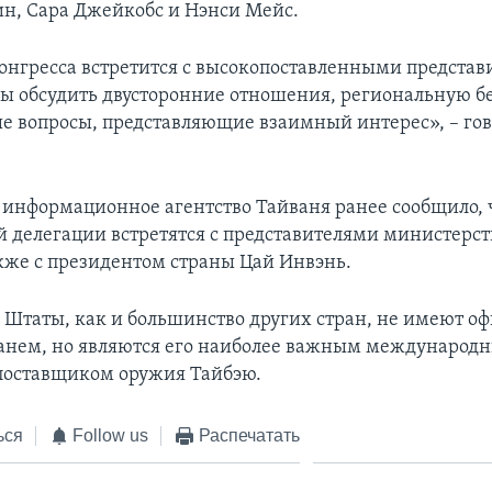
ин, Сара Джейкобс и Нэнси Мейс.
онгресса встретится с высокопоставленными предста
бы обсудить двусторонние отношения, региональную б
е вопросы, представляющие взаимный интерес», – гов
информационное агентство Тайваня ранее сообщило, 
 делегации встретятся с представителями министерст
акже с президентом страны Цай Инвэнь.
Штаты, как и большинство других стран, не имеют о
ванем, но являются его наиболее важным международ
поставщиком оружия Тайбэю.
ься
Follow us
Распечатать