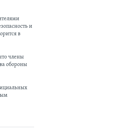
вителями
езопасность и
орится в
что члены
ва обороны
фициальных
ным