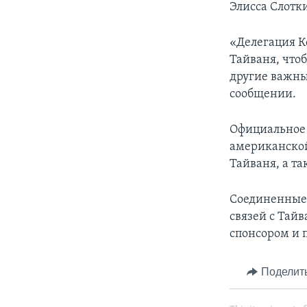
Элисса Слотк
«Делегация К
Тайваня, что
другие важны
сообщении.
Официальное 
американской
Тайваня, а т
Соединенные 
связей с Тай
спонсором и 
Поделит