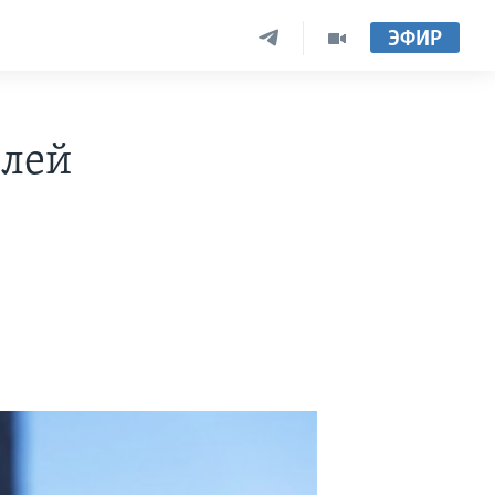
ЭФИР
елей