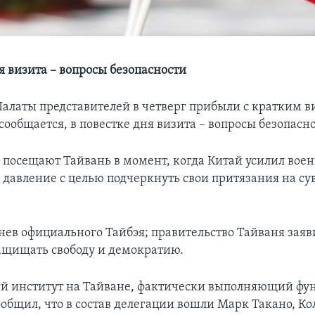
я визита – вопросы безопасности
Палаты представителей в четверг прибыли с кратким в
сообщается, в повестке дня визита – вопросы безопасн
 посещают Тайвань в момент, когда Китай усилил воен
 давление с целью подчеркнуть свои притязания на су
нев официального Тайбэя; правительство Тайваня заяв
щищать свободу и демократию.
й институт на Тайване, фактически выполняющий фу
ообщил, что в состав делегации вошли Марк Такано, Ко