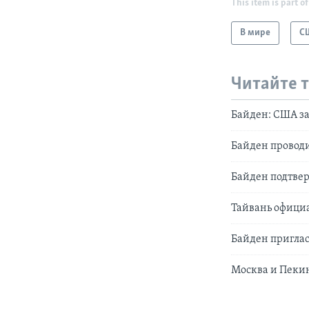
This item is part of
В мире
С
Читайте 
Байден: США з
Байден провод
Байден подтвер
Тайвань официа
Байден пригла
Москва и Пеки