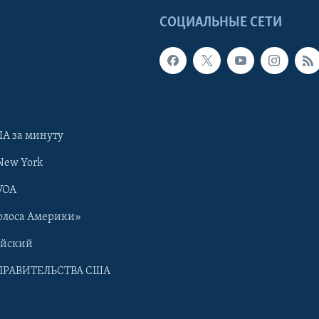
Ы
СОЦИАЛЬНЫЕ СЕТИ
А за минуту
New York
VOA
олоса Америки»
ийский
ПРАВИТЕЛЬСТВА США