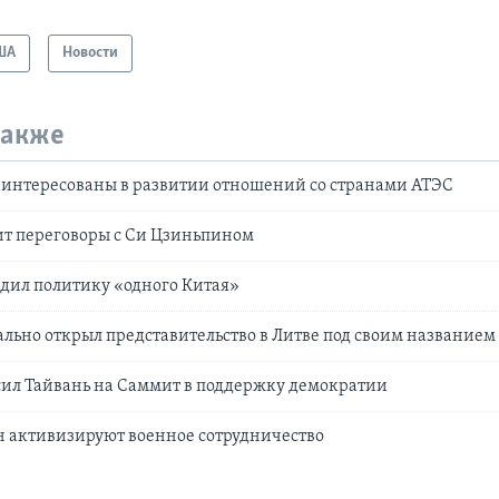
ША
Новости
также
аинтересованы в развитии отношений со странами АТЭС
ит переговоры с Си Цзиньпином
дил политику «одного Китая»
льно открыл представительство в Литве под своим названием
сил Тайвань на Саммит в поддержку демократии
н активизируют военное сотрудничество