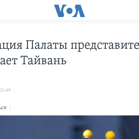
ация Палаты представит
ает Тайвань
21:49
ься