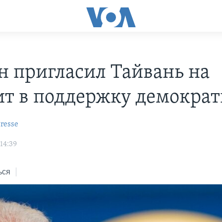
н пригласил Тайвань на
т в поддержку демокра
resse
14:39
ься