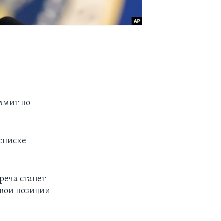
ммит по
 списке
реча станет
свои позиции