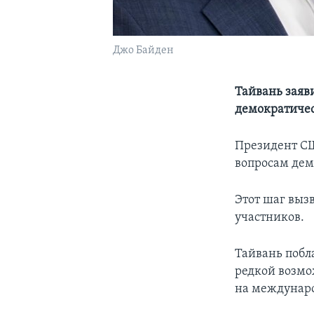
Джо Байден
Тайвань заяви
демократичес
Президент СШ
вопросам дем
Этот шаг вызв
участников.
Тайвань побла
редкой возмо
на междунаро