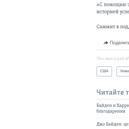
«С помощью э
историей успе
Саммит в под
Поделит
This item is part of
США
Ново
Читайте 
Байден и Харри
благодарения
Джо Байден: це