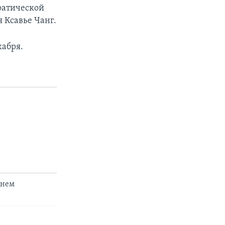
ратической
 Ксавье Чанг.
кабря.
Днем