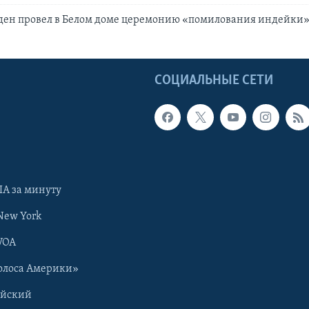
ден провел в Белом доме церемонию «помилования индейки
Ы
СОЦИАЛЬНЫЕ СЕТИ
А за минуту
New York
VOA
олоса Америки»
ийский