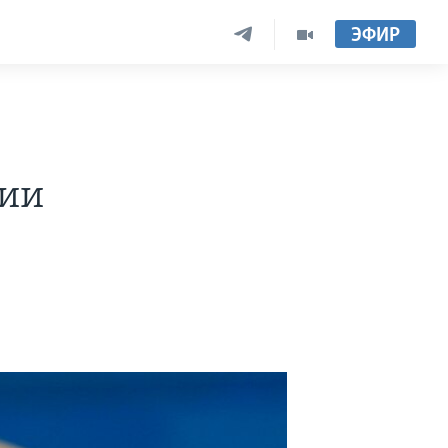
ЭФИР
тии