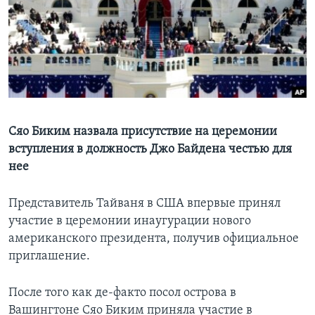
Learning English
СОЦИАЛЬНЫЕ СЕТИ
Языки
Сяо Биким назвала присутствие на церемонии
вступления в должность Джо Байдена честью для
нее
Представитель Тайваня в США впервые принял
участие в церемонии инаугурации нового
американского президента, получив официальное
приглашение.
После того как де-факто посол острова в
Вашингтоне Сяо Биким приняла участие в