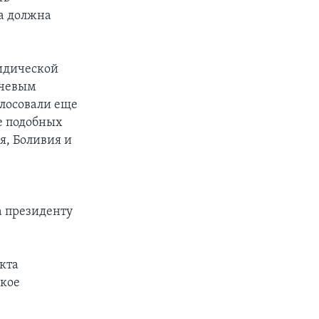
а должна
идической
ючевым
лосовали еще
е подобных
я, Боливия и
а президенту
кта
ское