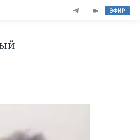
ЭФИР
ный