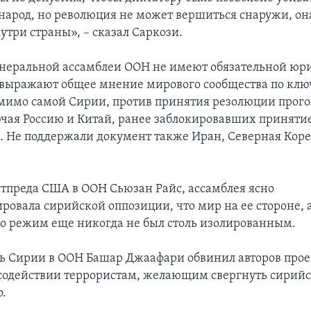
народ, но революция не может вершиться снаружи, он
утри страны», – сказал Саркози.
неральной ассамблеи ООН не имеют обязательной юр
 выражают общее мнение мирового сообщества по кл
мимо самой Сирии, против принятия резолюции прого
лючая Россию и Китай, ранее заблокировавших приняти
е. Не поддержали документ также Иран, Северная Коре
стпреда США в ООН Сьюзан Райс, ассамблея ясно
ровала сирийской оппозиции, что мир на ее стороне, 
его режим еще никогда не был столь изолированным.
ь Сирии в ООН Башар Джаафари обвинил авторов прое
содействии террористам, желающим свергнуть сирий
о.