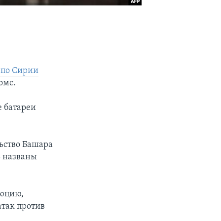
 по Сирии
омс.
е батареи
ьство Башара
ь названы
люцию,
так против