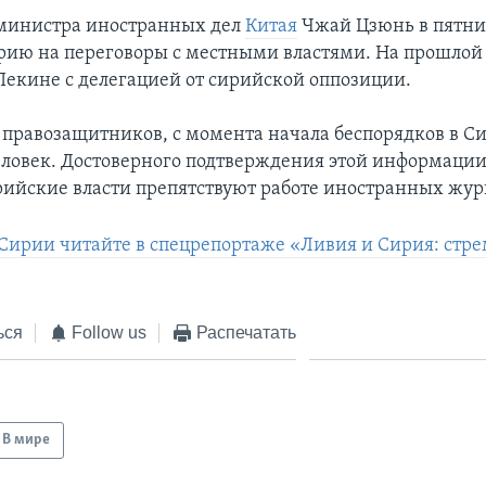
 министра иностранных дел
Китая
Чжай Цзюнь в пятни
рию на переговоры с местными властями. На прошлой 
 Пекине с делегацией от сирийской оппозиции.
 правозащитников, с момента начала беспорядков в С
еловек. Достоверного подтверждения этой информации
рийские власти препятствуют работе иностранных жур
 Сирии читайте в спецрепортаже «Ливия и Сирия: стр
ься
Follow us
Распечатать
В мире