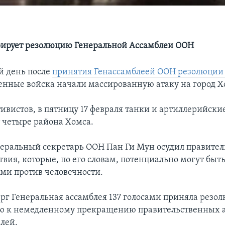
рирует резолюцию Генеральной Ассамблеи ООН
й день после
принятия Генассамблеей ООН резолюции
енные войска начали массированную атаку на город Х
ивистов, в пятницу 17 февраля танки и артиллерийски
 четыре района Хомса.
еральный секретарь ООН Пан Ги Мун осудил правител
твия, которые, по его словам, потенциально могут быт
ми против человечности.
ерг Генеральная ассамблея 137 голосами приняла резо
 к немедленному прекращению правительственных а
лей.