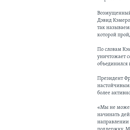
Возмущенный 
Дэвид Кэмеро
так называем
которой прой
По словам Кэ
уничтожает с
объединился 
Президент Фр
настойчивым 
более активн
«Мы не може
начинать дей
направлении 
поддержку. М