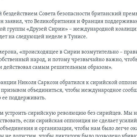
бездействием Совета безопасности британский прем
н заявил, что Великобритания и Франция поддержива
ой группы «Друзей Сирии» – международной коалиции
дет на следующей неделе в Тунисе.
мерона, «происходящее в Сирии возмутительно – прав
обственный народ, и потому чрезвычайно важно, чтоб
и действовал самым решительным образом».
анции Николя Саркози обратился к сирийской оппози
призывом объединиться, чтобы международное сообщ
о ее поддерживать.
м устроить сирийскую революцию без сирийцев. Мы 
ствовать, если сирийская оппозиция не сделает усилий
объединения и организации, чтобы нам было легче ок
ы не допустим, чтобы диктатору было позволено убива