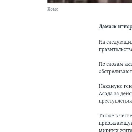
Хомс
Дамаск игно
На следующи
правительств
По словам акт
обстреливают
Накануне ген
Асада за дейс
преступления
Также в четв
призывающую
мирных жите