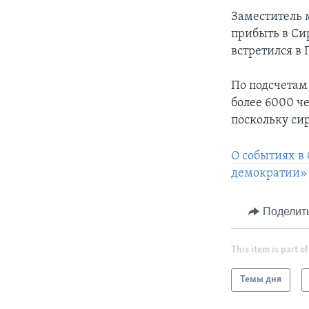
Заместитель
прибыть в Си
встретился в
По подсчетам
более 6000 ч
поскольку си
О событиях в
демократии»
Поделит
This item is part of
Темы дня