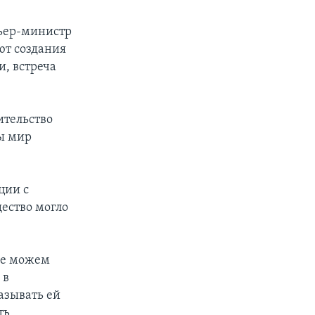
ьер-министр
ют создания
, встреча
ительство
ы мир
ции с
ество могло
не можем
 в
азывать ей
ть