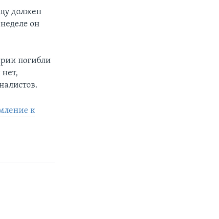
цу должен
неделе он
ирии погибли
 нет,
налистов.
емление к