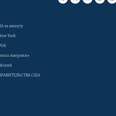
А за минуту
New York
VOA
олоса Америки»
ийский
ПРАВИТЕЛЬСТВА США