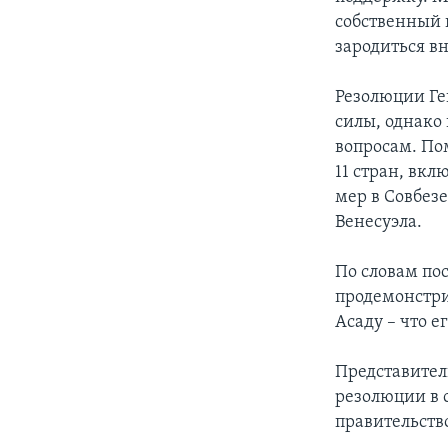
собственный 
зародиться вн
Резолюции Ге
силы, однако
вопросам. По
11 стран, вк
мер в Совбез
Венесуэла.
По словам по
продемонстри
Асаду – что 
Представител
резолюции в 
правительств