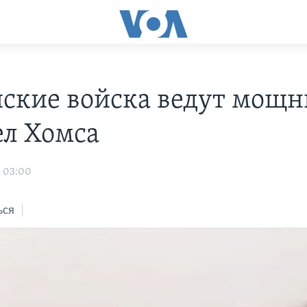
ские войска ведут мощ
ел Хомса
2 03:00
ься