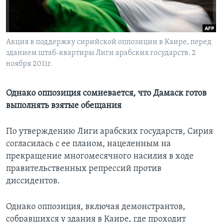
Learning English
Акция в поддержку сирийской оппозиции в Каире, перед
СОЦИАЛЬНЫЕ СЕТИ
зданием штаб-квартиры Лиги арабских государств. 2
ноября 2011г.
Языки
Однако оппозиция сомневается, что Дамаск готов
выполнять взятые обещания
По утверждению Лиги арабских государств, Сирия
согласилась с ее планом, нацеленным на
прекращение многомесячного насилия в ходе
правительственных репрессий против
диссидентов.
Однако оппозиция, включая демонстрантов,
собравшихся у здания в Каире, где проходит