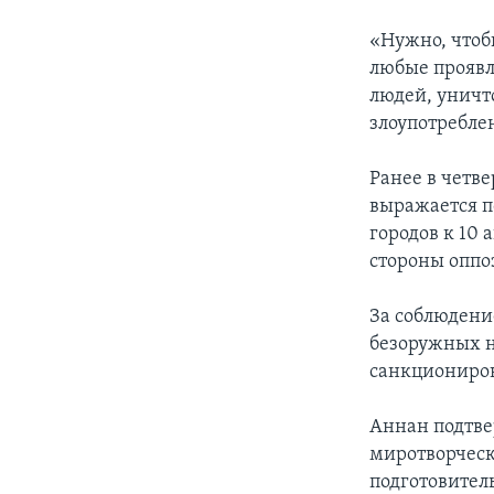
«Нужно, чтоб
любые проявл
людей, уничт
злоупотреблен
Ранее в четв
выражается п
городов к 10
стороны оппо
За соблюдени
безоружных н
санкциониров
Аннан подтве
миротворческ
подготовител