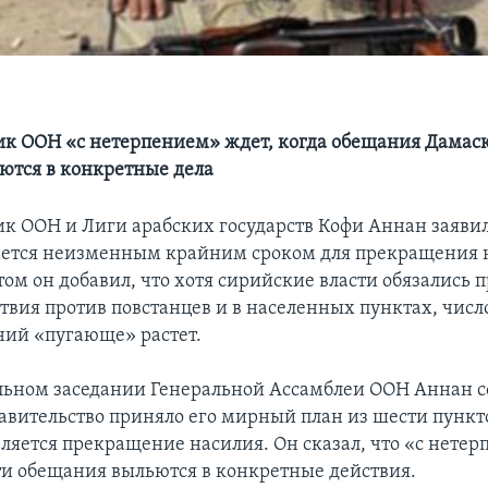
к ООН «с нетерпением» ждет, когда обещания Дамаск
ются в конкретные дела
к ООН и Лиги арабских государств Кофи Аннан заявил
тается неизменным крайним сроком для прекращения 
том он добавил, что хотя сирийские власти обязались 
твия против повстанцев и в населенных пунктах, числ
ний «пугающе» растет.
ьном заседании Генеральной Ассамблеи ООН Аннан с
авительство приняло его мирный план из шести пункт
вляется прекращение насилия. Он сказал, что «с нете
эти обещания выльются в конкретные действия.