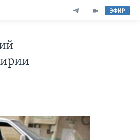
ЭФИР
ний
Сирии