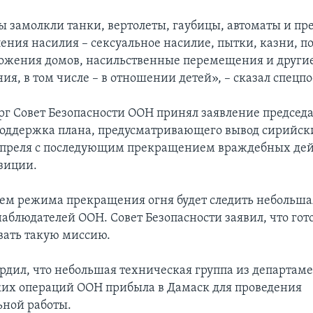
ы замолкли танки, вертолеты, гаубицы, автоматы и пр
ения насилия – сексуальное насилие, пытки, казни, 
ожения домов, насильственные перемещения и други
ия, в том числе – в отношении детей», – сказал спецп
ерг Совет Безопасности ООН принял заявление председа
оддержка плана, предусматривающего вывод сирийски
 апреля с последующим прекращением враждебных дей
зиции.
ем режима прекращения огня будет следить небольша
аблюдателей ООН. Совет Безопасности заявил, что гот
ать такую миссию.
рдил, что небольшая техническая группа из департам
их операций ООН прибыла в Дамаск для проведения
ьной работы.