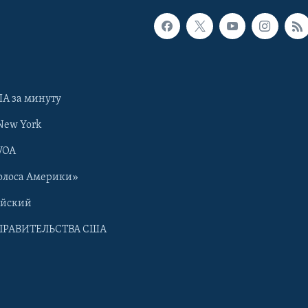
А за минуту
New York
VOA
олоса Америки»
ийский
ПРАВИТЕЛЬСТВА США