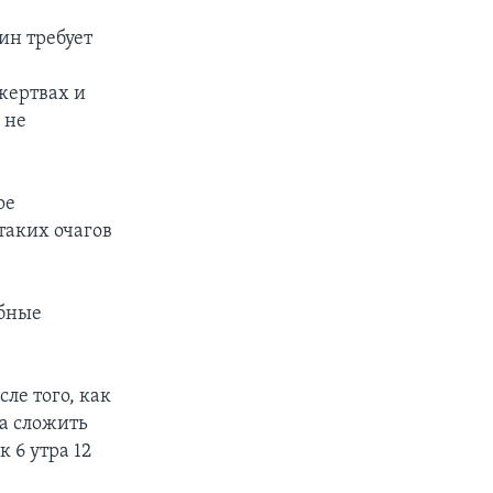
ин требует
о
жертвах и
 не
ое
таких очагов
абные
ле того, как
на сложить
 6 утра 12