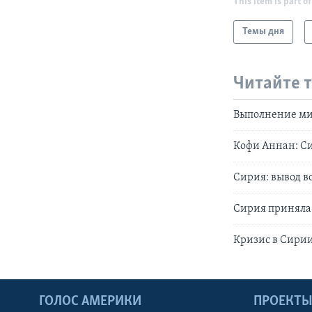
This item is part of
Темы дня
Читайте 
Выполнение мир
Кофи Аннан: Си
Сирия: вывод в
Сирия приняла
Кризис в Сири
ГОЛОС АМЕРИКИ
ПРОЕКТ