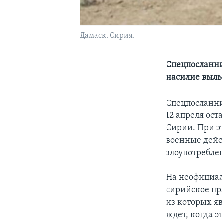
Дамаск. Сирия.
Спецпосланни
насилие выль
Спецпосланни
12 апреля ос
Сирии. При э
военные дейс
злоупотребле
На неофициал
сирийское пр
из которых я
ждет, когда 