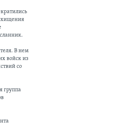
екратились
похищения
е
осланник.
теля. В нем
х войск из
ствий со
я группа
ов
ента