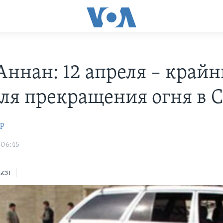
Аннан: 12 апреля – край
для прекращения огня в 
ир
 06:45
ься