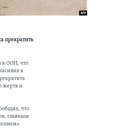
а прекратить
 в ООН, что
насилия в
прекратить
о жертв и
ообщил, что
ов, главным
рпением»