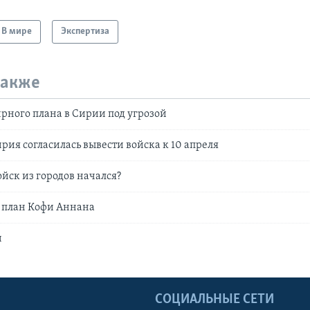
В мире
Экспертиза
также
ного плана в Сирии под угрозой
рия согласилась вывести войска к 10 апреля
ойск из городов начался?
 план Кофи Аннана
и
Ы
СОЦИАЛЬНЫЕ СЕТИ