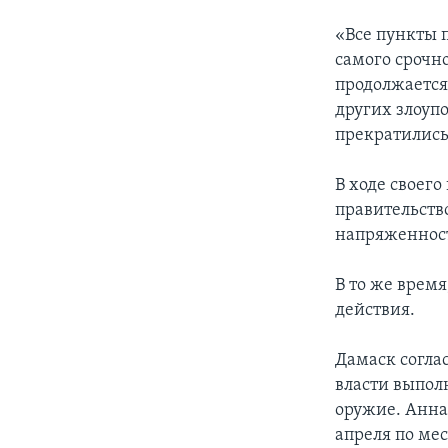
«Все пункты 
самого срочн
продолжается
других злоуп
прекратились
В ходе своег
правительств
напряженност
В то же врем
действия.
Дамаск соглас
власти выпол
оружие. Анна
апреля по ме