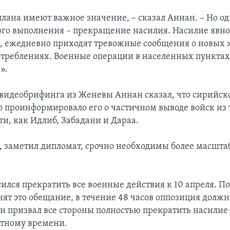
плана имеют важное значение, – сказал Аннан. – Но од
ого выполнения – прекращение насилия. Насилие явн
, ежедневно приходят тревожные сообщения о новых 
отреблениях. Военные операции в населенных пунктах
».
о видеобрифинга из Женевы Аннан сказал, что сирийск
о проинформировало его о частичном выводе войск из 
и, как Идлиб, Забадани и Дараа.
я, заметил дипломат, срочно необходимы более масшт
ился прекратить все военные действия к 10 апреля. Пос
нят это обещание, в течение 48 часов оппозиция долж
н призвал все стороны полностью прекратить насилие к
стному времени.