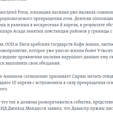
ociated Press, эскалация насилия уже вызвала сомнен
редполагаемого прекращения огня. Деятели оппозици
ых и раненых в воскресенье 8 апреля, в результате об
ашара Асада занятых повстанцам районов у границы с
к ООН и Лиги арабских государств Кофи Аннан, пыт
овопролитие, которое уже унесло жизни более 9 тысяч
последние проявления насилия нарушают данные ему г
ск выполнять свои обещания.
 Аннаном соглашение призывает Сирию начать отвод
зднее 10 апреля с вступлением в силу прекращения огн
ого.
 что так и должны разворачиваться события, представ
МИД Джихад Макдисси заявил, что Дамаску нужны пи