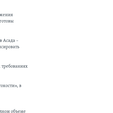
ижения
 готовы
в Асада –
нсировать
х требованиях
окости», в
олном объеме