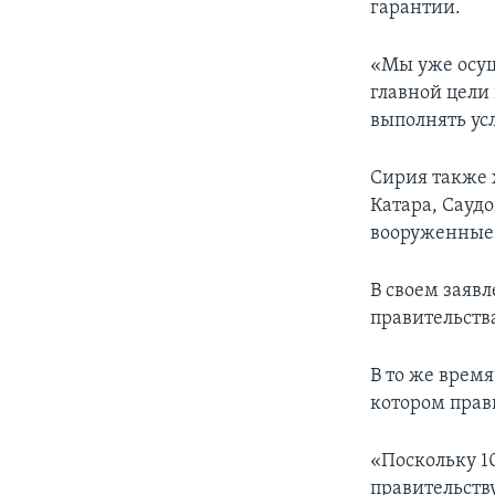
гарантии.
«Мы уже осущ
главной цели
выполнять усл
Сирия также 
Катара, Саудо
вооруженные
В своем заяв
правительств
В то же время
котором прав
«Поскольку 1
правительств