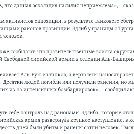
ь, что данная эскалация насилия неприемлема», – сказ
м активистов оппозиции, в результате танкового обстр
танцами районов провинции Идлиб у границы с Турци
и человек.
кже сообщают, что правительственные войска окружи
й Свободной сирийской армии в селении Аль-Баширия
еливает Аль-Руж из танков, а вертолеты наносят раке
 Десятки людей погибли или получили ранения, но 
 них из-за интенсивных бомбардировок», – сообщил ак
уть себе контроль над районами Идлиба, которые ото
сирийская армия развернула крупное наступление, в х
 десять дней были убиты и ранены сотни человек. Тыс