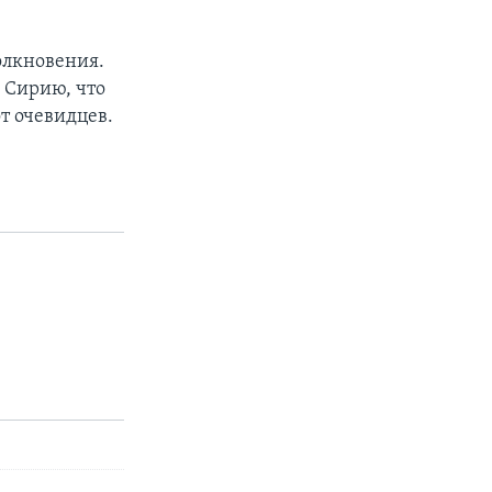
олкновения.
 Сирию, что
т очевидцев.