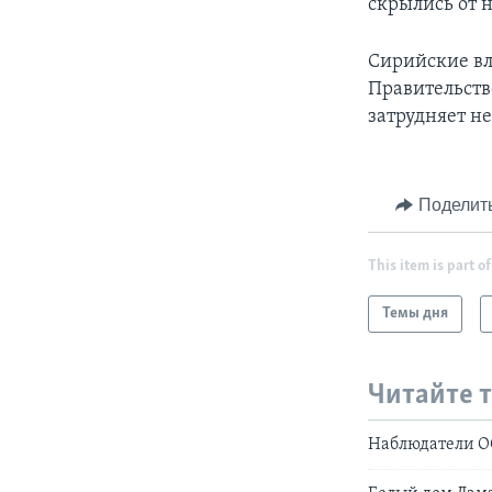
скрылись от 
Сирийские вл
Правительств
затрудняет н
Поделит
This item is part of
Темы дня
Читайте 
Наблюдатели О