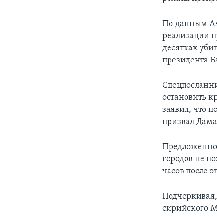
По данным Ass
реализации п
десятках убит
президента Б
Спецпосланни
остановить кр
заявил, что 
призвал Дама
Предложенное
городов не по
часов после эт
Подчеркивая,
сирийского 