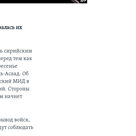
алась их
ть сирийским
перед тем как
ресенье
ь-Асаад. Об
йский МИД в
ий. Стороны
ым начнет
вывод войск,
дут соблюдать