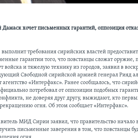
Дамаск хочет письменных гарантий, оппозиция отказ
 выполнит требования сирийских властей предостави
менные гарантии того, что повстанцы сложат оружие, 
т войска и тяжелую технику из городов, заявил в воск
ующий Свободной сирийской армией генерал Рияд ал
т агентство «Интерфакс». Ранее сообщалось, что сири
официально потребовал от оппозиции подобных гарант
онфликта, не доверяя друг другу, выжидают, кто перв
прекращению огня. Об этом сообщает «Интерфакс».
авитель МИД Сирии заявил, что правительство начало 
лучить письменные заверения в том, что повстанцы бу
ащения огня.