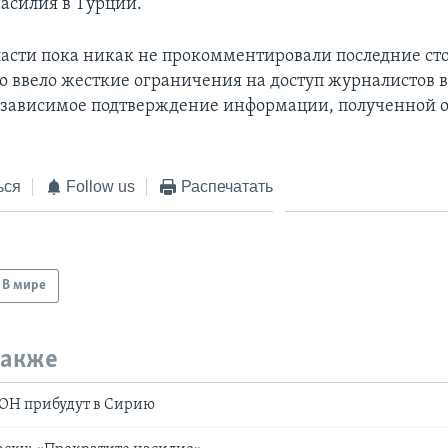
насилия в Турции.
асти пока никак не прокомментировали последние ст
о ввело жесткие ограничения на доступ журналистов в
езависимое подтверждение информации, полученной о
ься
Follow us
Распечатать
В мире
также
ОН прибудут в Сирию