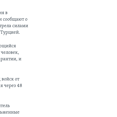
ия в
и сообщают о
стрела силами
 Турцией.
ающийся
 человек,
арантии, и
 войск от
я через 48
итель
сьменные