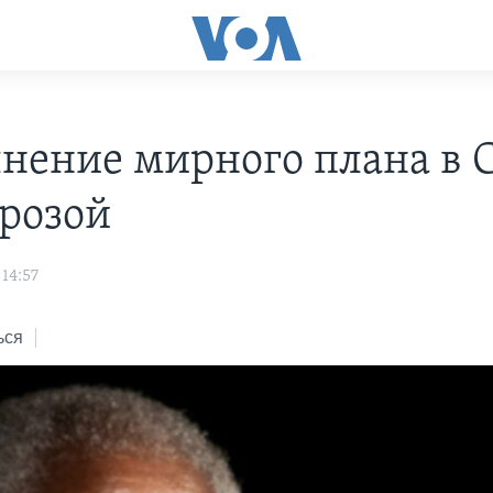
нение мирного плана в 
грозой
14:57
ься