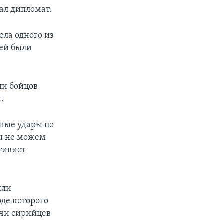
ал дипломат.
ела одного из
ей были
ли бойцов
.
тные удары по
мы не можем
тивист
шли
оде которого
ячи сирийцев