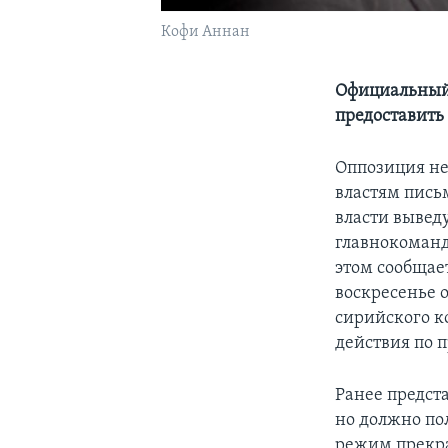
Кофи Аннан
Официальный 
предоставить
Оппозиция не
властям пись
власти выведу
главнокоманд
этом сообщае
воскресенье 
сирийского к
действия по 
Ранее предст
но должно по
режим прекр