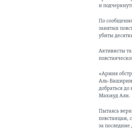
и подчеркнут
По сообщения
занятых повс
убиты десятк
Активисты та
повстанческо
«Армия обстр
Аль-Баширии.
добраться до
Махмуд Али.
Пытаясь верн
повстанцам, 
за последние