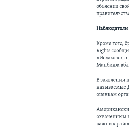
объяснил сво
правительств
Наблюдатели 
Кроме того, 
Rights сообщ
«Исламского 
Манбидж вбл
В заявлении 
называемые Д
оценкам орга
Американски
охваченным в
важных район