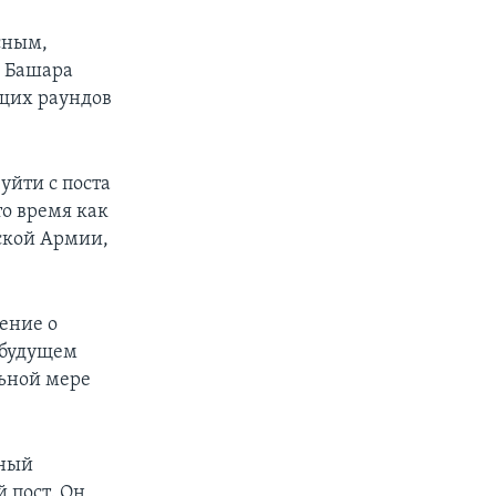
сным,
а Башара
ущих раундов
уйти с поста
то время как
йской Армии,
ение о
 будущем
льной мере
вный
 пост. Он