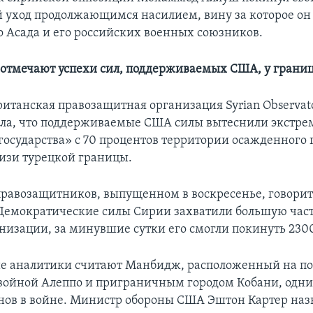
й уход продолжающимся насилием, вину за которое он
о Асада и его российских военных союзников.
отмечают успехи сил, поддерживаемых США, у грани
британская правозащитная организация Syrian Observat
ила, что поддерживаемые США силы вытеснили экстре
государства» с 70 процентов территории осажденного 
изи турецкой границы.
правозащитников, выпущенном в воскресенье, говоритс
емократические силы Сирии захватили большую часть
низации, за минувшие сутки его смогли покинуть 2300
е аналитики считают Манбидж, расположенный на п
ойной Алеппо и приграничным городом Кобани, одни
ов в войне. Министр обороны США Эштон Картер назв