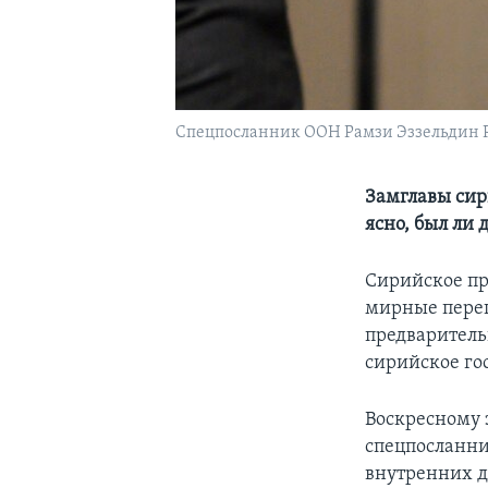
Cпецпосланник ООН Рамзи Эззельдин 
Замглавы сир
ясно, был ли 
Сирийское пр
мирные перег
предваритель
сирийское го
Воскресному 
спецпосланни
внутренних 