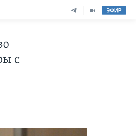
ЭФИР
во
ры с