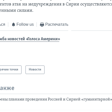
центов атак на медучреждения в Сирии осуществляютс
венными силами.
ься
Follow us
Распечатать
жба новостей «Голоса Америки»
рячие точки
Новости
также
оены планами проведения Россией и Сирией «гуманитарной»