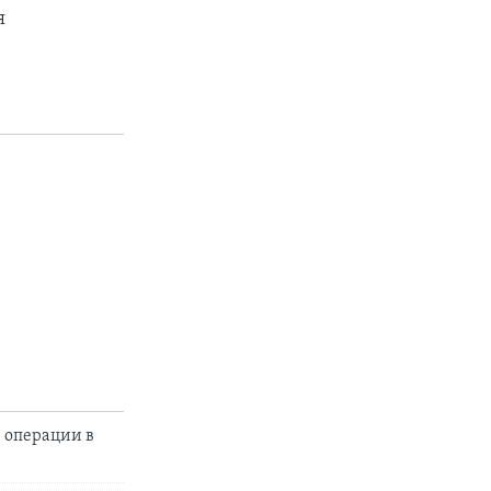
я
 операции в