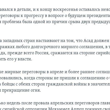
вался в детали, и к концу воскресенья оставалось нея
ереговоры к прогрессу в вопросе о будущем президент
я проблема была одной из причин срыва двух предыд
а западных стран настаивают на том, что Асад должен 
 рамках любого долгосрочного мирного соглашения, в 
да, прежде всего Россия, сражаются на стороне сири
ть его у власти.
е мирные переговоры в апреле и более раннее соглаш
овалились, когда стороны не пришли к соглашению о
да бойцы с обеих сторон гражданской войны в значите
 прекращение огня.
ько недель после провала апрельских переговоров гла
 сирийской оппозиции Мохаммед Аллуш покинул свой