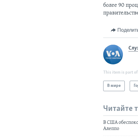
более 90 про
правительст
Поделит
Слу
This item is part of
В мире
Го
Читайте 
В США обеспок
Алеппо