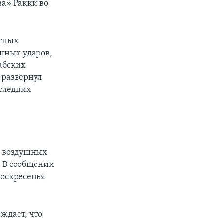
а» Ракки во
стных
шных ударов,
абских
 развернул
оследних
е воздушных
. В сообщении
воскресенья
ждает, что