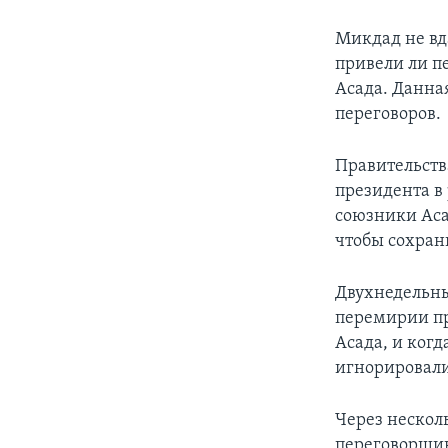
Микдад не вда
привели ли п
Асада. Данна
переговоров.
Правительств
президента в
союзники Аса
чтобы сохрани
Двухнедельны
перемирии пр
Асада, и ког
игнорировали
Через нескол
переговорщик