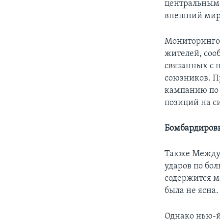
центральным 
внешний мир
Мониторингов
жителей, соо
связанных с 
союзников. П
кампанию по 
позиций на с
Бомбардиров
Также Междун
ударов по бо
содержится м
была не ясна.
Однако нью-й