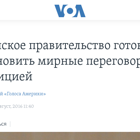
ское правительство гото
новить мирные перегово
ицией
ей «Голоса Америки»
густ, 2016 11:40
ься