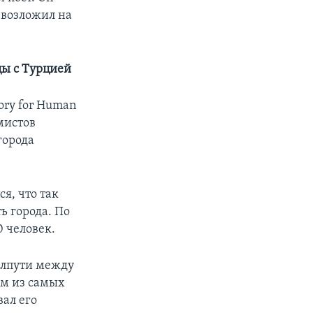
 возложил на
цы с Турцией
ory for Human
мистов
города
я, что так
 города. По
 человек.
олпути между
м из самых
ал его