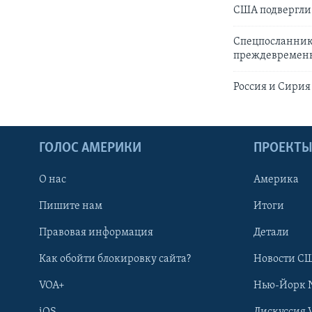
США подвергли
Спецпосланник
преждевремен
Россия и Сирия
ГОЛОС АМЕРИКИ
ПРОЕКТ
О нас
Америка
Пишите нам
Итоги
Правовая информация
Детали
Как обойти блокировку сайта?
Новости СШ
VOA+
Нью-Йорк 
iOS
Дискуссия 