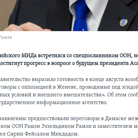
Рамзи
ийского МИДа встретился со спецпосланником ООН, но
достигнут прогресс в вопросе о будущем президента Ас
авительство выразило готовность в конце августа возо
оворы с оппозицией в Женеве, проводимые под эгидой
ных условий и внешнего вмешательства». Об этом со
сударственное информационное агентство.
заявлению предшествовали переговоры в Дамаске ме
ком ООН Рамзи Эззельдином Рамзи и заместителем 
дел Сирии Фейсалом Микдадом.