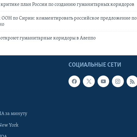
 критике план России по созданию гуманитарных коридоров
 ООН по Сирии: комментировать российское предложение по
но
 откроют гуманитарные коридоры в Алеппо
Ы
СОЦИАЛЬНЫЕ СЕТИ
А за минуту
New York
VOA