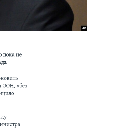
 пока не
ада
бновить
 ООН, «без
общило
жду
министра