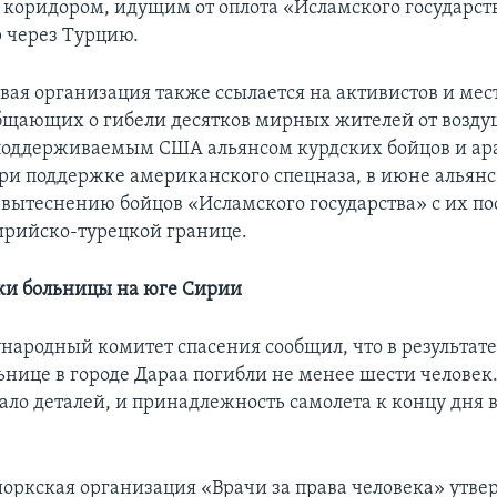
коридором, идущим от оплота «Исламского государств
 через Турцию.
ая организация также ссылается на активистов и ме
бщающих о гибели десятков мирных жителей от возду
поддерживаемым США альянсом курдских бойцов и ар
ри поддержке американского спецназа, в июне альянс
вытеснению бойцов «Исламского государства» с их п
ирийско-турецкой границе.
ки больницы на юге Сирии
ародный комитет спасения сообщил, что в результат
льнице в городе Дараа погибли не менее шести человек
ало деталей, и принадлежность самолета к концу дня 
оркская организация «Врачи за права человека» утвер