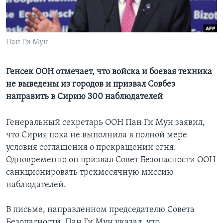
Learning English
Пан Ги Мун
СОЦИАЛЬНЫЕ СЕТИ
Генсек ООН отмечает, что войска и боевая техника
не выведены из городов и призвал Совбез
Языки
направить в Сирию 300 наблюдателей
Генеральный секретарь ООН Пан Ги Мун заявил,
что Сирия пока не выполнила в полной мере
условия соглашения о прекращении огня.
Одновременно он призвал Совет Безопасности ООН
санкционировать трехмесячную миссию
наблюдателей.
В письме, направленном председателю Совета
Безопасности, Пан Ги Мун указал, что