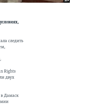
условиях,
ала следить
ем,
.
n Rights
ли двух
 в Дамаск
рмии