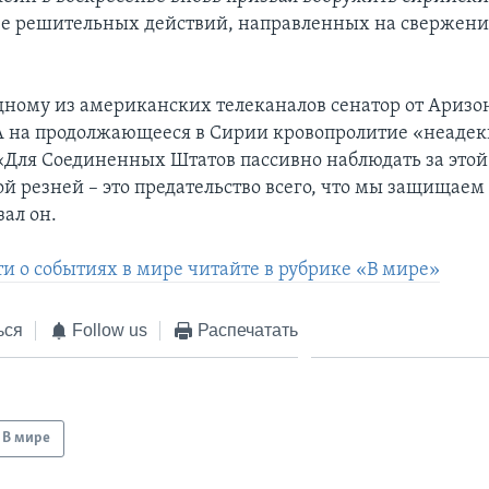
ее решительных действий, направленных на свержени
дному из американских телеканалов сенатор от Аризо
 на продолжающееся в Сирии кровопролитие «неадек
«Для Соединенных Штатов пассивно наблюдать за этой
й резней – это предательство всего, что мы защищаем 
зал он.
ти о событиях в мире читайте в рубрике «В мире»
ься
Follow us
Распечатать
В мире