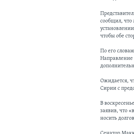
Представител
сообщил, что
установлении
чтобы обе ст
По его слова
Направление 
дополнитель
Ожидается, ч
Сирии с пред
В воскресень
заявив, что 
носить долго
Сенатор Макк