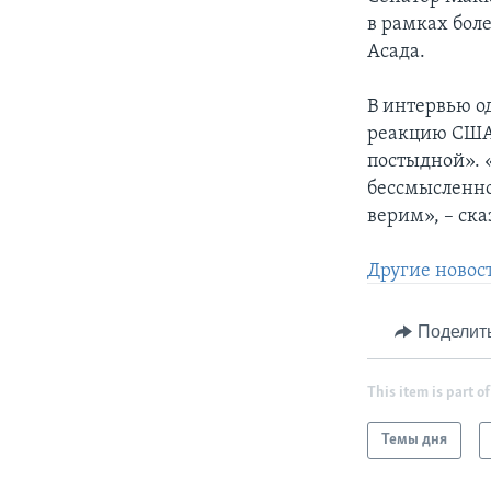
в рамках бол
Асада.
В интервью о
реакцию США
постыдной». 
бессмысленно
верим», – ска
Другие новос
Поделит
This item is part of
Темы дня