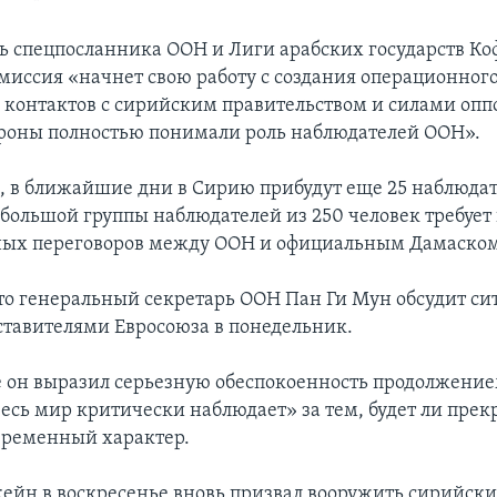
ь спецпосланника ООН и Лиги арабских государств К
 миссия «начнет свою работу с создания операционног
 контактов с сирийским правительством и силами опп
ороны полностью понимали роль наблюдателей ООН».
м, в ближайшие дни в Сирию прибудут еще 25 наблюдат
большой группы наблюдателей из 250 человек требует
ных переговоров между ООН и официальным Дамаском
то генеральный секретарь ООН Пан Ги Мун обсудит си
ставителями Евросоюза в понедельник.
е он выразил серьезную обеспокоенность продолжение
«весь мир критически наблюдает» за тем, будет ли пре
временный характер.
ейн в воскресенье вновь призвал вооружить сирийски