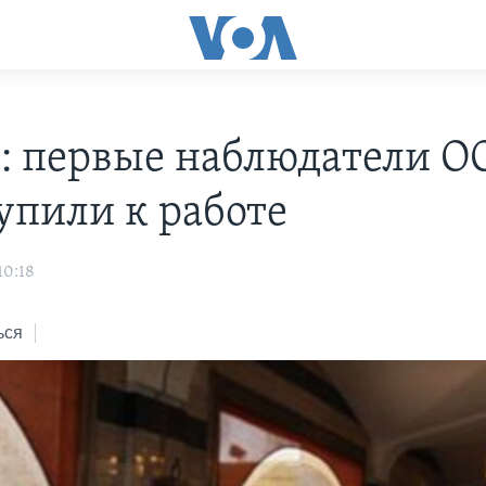
: первые наблюдатели 
упили к работе
10:18
ься