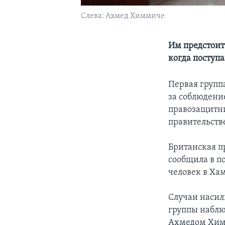
Слева: Ахмед Химмиче
Им предстоит
когда поступ
Первая групп
за соблюдени
правозащитни
правительств
Британская пр
сообщила в п
человек в Ха
Случаи насил
группы наблю
Ахмедом Хим