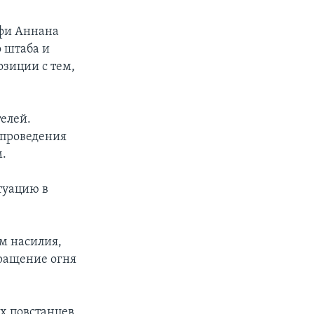
офи Аннана
о штаба и
озиции с тем,
елей.
 проведения
.
туацию в
м насилия,
кращение огня
х повстанцев