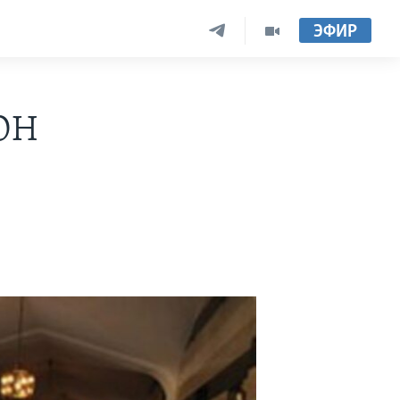
ЭФИР
ООН