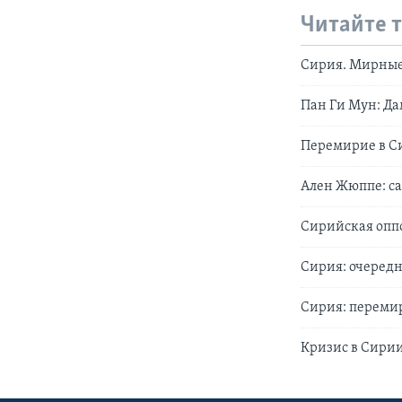
Читайте 
Сирия. Мирные
Пан Ги Мун: Да
Перемирие в С
Ален Жюппе: са
Сирийская опп
Сирия: очередн
Сирия: перемир
Кризис в Сири