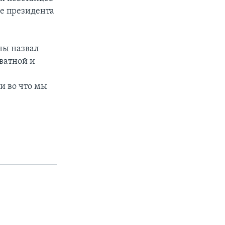
е президента
ны назвал
ватной и
и во что мы