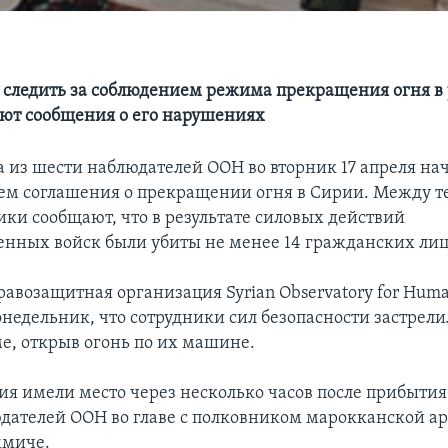
 следить за соблюдением режима прекращения огня в 
ают сообщения о его нарушениях
а из шести наблюдателей ООН во вторник 17 апреля нач
ем соглашения о прекращении огня в Сирии. Между т
ки сообщают, что в результате силовых действий
енных войск были убиты не менее 14 гражданских лиц
авозащитная организация Syrian Observatory for Huma
онедельник, что сотрудники сил безопасности застрели
ме, открыв огонь по их машине.
ия имели место через несколько часов после прибытия
дателей ООН во главе с полковником марокканской а
миче.