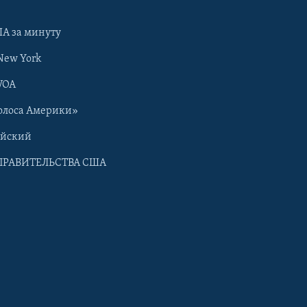
А за минуту
New York
VOA
олоса Америки»
ийский
ПРАВИТЕЛЬСТВА США