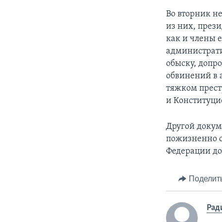
Во вторник н
из них, през
как и члены 
администрати
обыску, допро
обвинений в 
тяжком прест
и Конституци
Другой доку
пожизненно с
Федерации до
Поделит
Рад