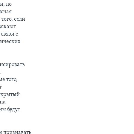
н, по
лючая
 того, если
ускают
связи с
мических
нсировать
х
е того,
т
открытый
 на
ны будут
м признавать