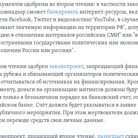
кументов одобрены во втором чтении: в частности зако
скомнадзор сможет
блокировать
интернет-ресурсы, вк
ти Facebook, Twitter и видеохостинг YouTube, в случае
ивают значимую информацию на территории РФ", доп
ию в отношении материалов российских СМИ" или "в 
остранными государствами политических или эконо
ношении России или россиян".
ром чтении одобрен
законопроект
, запрещающий фина
а рубежа и обязывающий организаторов политически
отчитываться об источниках их финансирования. Кром
ументу, деньги на организацию митингов должны буду
я только в безналичном порядке на банковский счет, 
ийском банке. Счёт должен будет указываться в заявке
убличного мероприятия. При этом жертвователи долж
ри переводе средств свои личные данные.
онопроект, прошедший второе чтение,
разрешает
суда