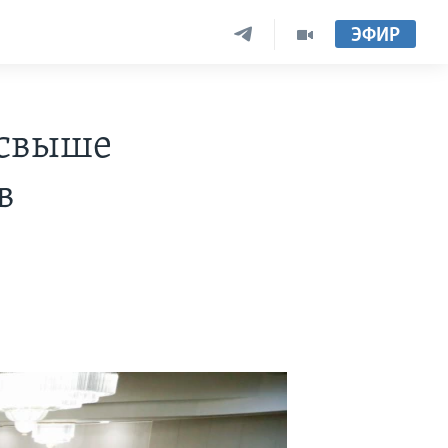
ЭФИР
 свыше
в