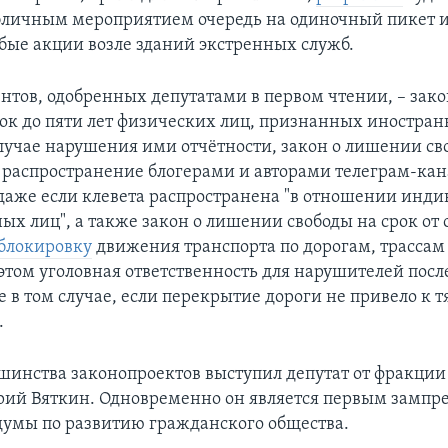
личным мероприятием очередь на одиночный пикет и
бые акции возле зданий экстренных служб.
нтов, одобренных депутатами в первом чтении, – зак
рок до пяти лет физических лиц, признанных иностра
случае нарушения ими отчётности, закон о лишении св
за распространение блогерами и авторами телеграм-ка
 даже если клевета распространена "в отношении инд
х лиц", а также закон о лишении свободы на срок от о
блокировку
движения транспорта по дорогам, трассам
 этом уголовная ответственность для нарушителей посл
е в том случае, если перекрытие дороги не привело к 
.
шинства законопроектов выступил депутат от фракции
рий Вяткин. Одновременно он является первым зампр
думы по развитию гражданского общества.