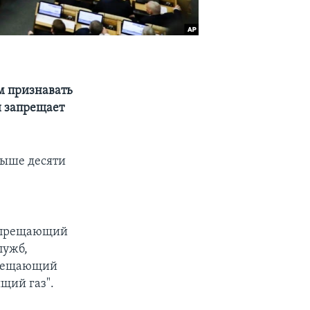
м признавать
 запрещает
выше десяти
запрещающий
лужб,
апрещающий
ящий газ".