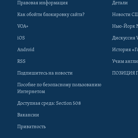
Правовая информация
Детали
Как обойти блокировку сайта?
Новости СШ
VOA+
Нью-Йорк 
iOS
Дискуссия 
Android
История «Г
RSS
Учим англ
Learning English
Подпишитесь на новости
ПОЗИЦИЯ 
Пособие по безопасному пользованию
СОЦИАЛЬНЫЕ СЕТИ
Интернетом
Доступная среда: Section 508
Вакансии
Приватность
Языки