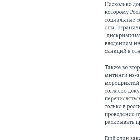
Несколько до
которому Ро
социальные се
они "огранич
"дискриминац
введением ин
санкций в от
Также во вто
митинги из-з
мероприятий 
согласно док
перечислятьс
только в росс
проведение п
раскрывать п
Ещё один зак