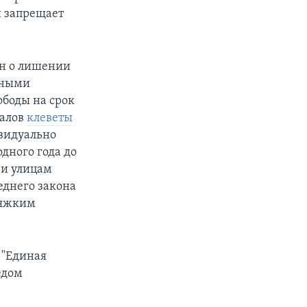
 запрещает
он о лишении
нными
ободы на срок
налов
клеветы
ивидуально
дного года до
 и улицам
еднего закона
тяжким
 "Единая
едом