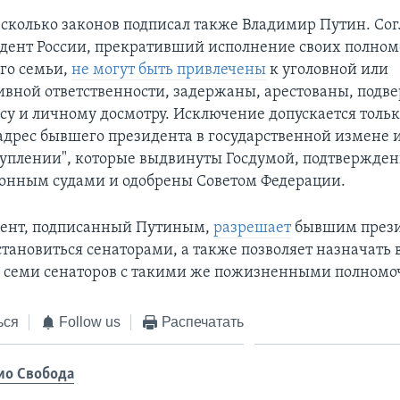
есколько законов подписал также Владимир Путин. Со
идент России, прекративший исполнение своих полном
его семьи,
не могут быть привлечены
к уголовной или
вной ответственности, задержаны, арестованы, подв
су и личному досмотру. Исключение допускается тольк
адрес бывшего президента в государственной измене 
уплении", которые выдвинуты Госдумой, подтвержде
онным судами и одобрены Советом Федерации.
мент, подписанный Путиным,
разрешает
бывшим през
тановиться сенаторами, а также позволяет назначать 
 семи сенаторов с такими же пожизненными полномо
ься
Follow us
Распечатать
ио Свобода