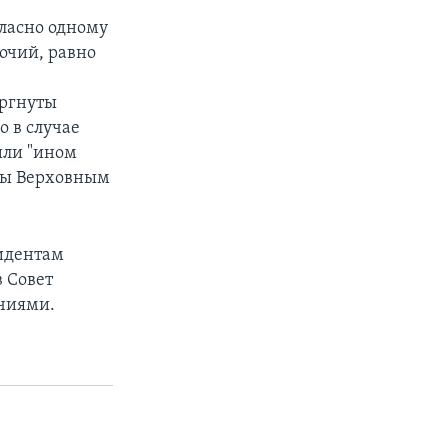
гласно одному
очий, равно
ергнуты
о в случае
или "ином
ны Верховным
идентам
в Совет
чиями.