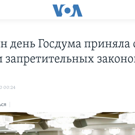
ин день Госдума приняла
и запретительных законо
0 00:24
ься