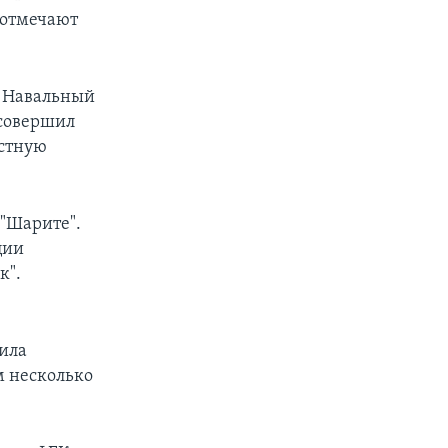
, отмечают
й Навальный
 совершил
естную
 "Шарите".
ции
к".
вила
м несколько