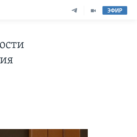
ЭФИР
ости
ния