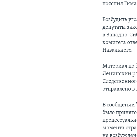
пояснил Гима
Возбудить уг
депутаты зак
в Западно-Си
комитета отв
Навального.
Материал по 
Ленинский ра
Следственног
отправлено в
В сообщении 
было принято
процессуальн
момента отра
не возбужден