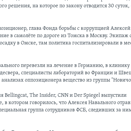
го решения, на которое по закону отводится 30 суток
ппозиционер, глава Фонда борьбы с коррупцией Алексе
ание в самолёте по дороге из Томска в Москву. Экипаж
осадку в Омске, там политика госпитализировали в м
вального перевезли на лечение в Германию, в клинику
десвера, специалисты лабораторий во Франции и Шве
 анализах оппозиционера вещество из группы "Новичо
 Bellingcat, The Insider, CNN и Der Spiegel выпустили
, в котором говорилось, что Алексея Навального отра
пециальная группа сотрудников ФСБ, следивших за ни