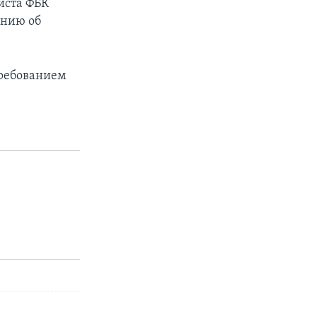
иста ФБК
ению об
требованием