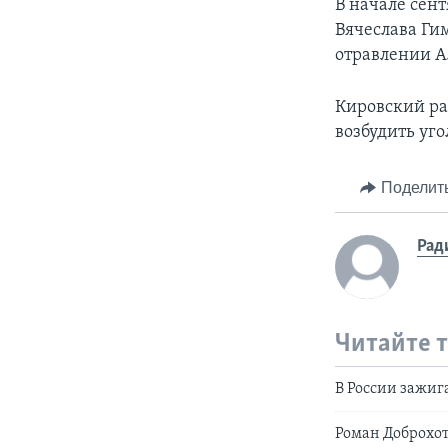
В начале сен
Вячеслава Ги
отравлении А
Кировский ра
возбудить уго
Поделит
Рад
Читайте 
В России зажиг
Роман Доброхо