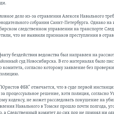
ди.
оловное дело из-за отравления Алексея Навального тре
онодательного собрания Санкт-Петербурга. Однако на
бирском следственном управлении на транспорте Сле
етили, что не выявили признаков преступления в отра
факту бездействия ведомства был направлен на рассмо
йонный суд Новосибирска. В его материалах было пи
о комитета, согласно которому заявление без проверк
 полицию.
"Юристов ФБК" отмечается, что в суде первой инстанци
 за процессуальное решение, хотя полиция, согласно У
ому кодексу, не может расследовать покушение на убий
вления Навального в Томске прошло почти полгода, уг
о, а Следственный комитет до сих пор не принял ни од