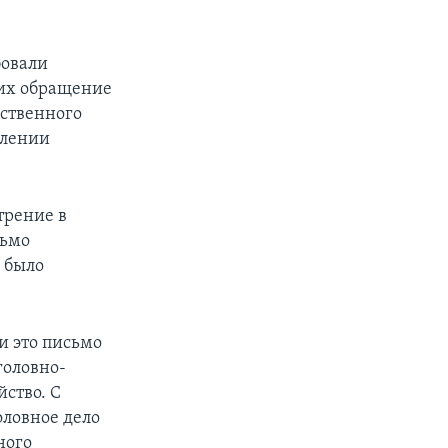
бовали
 их обращение
дственного
влении
трение в
сьмо
и было
и это письмо
головно-
ство. С
оловное дело
ного