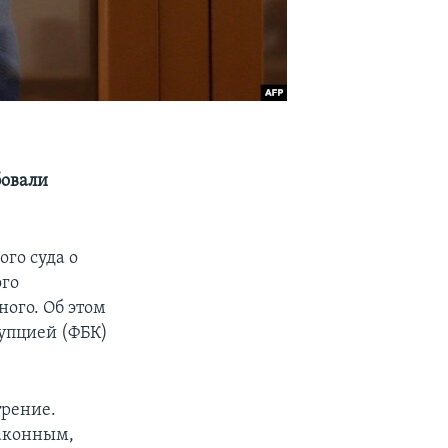
бовали
го суда о
ого
ного. Об этом
рупцией (ФБК)
трение.
законным,