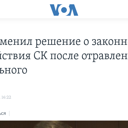
тменил решение о законн
йствия СК после отравле
ьного
 16:22
ься