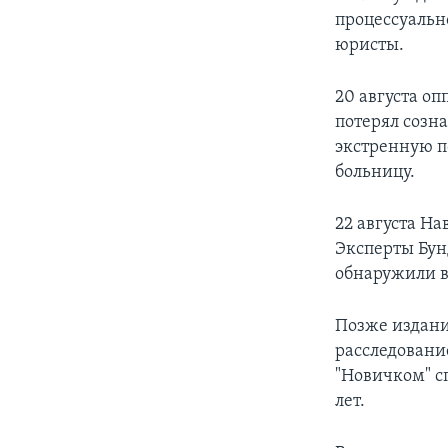
процессуально
юристы.
20 августа о
потерял созн
экстренную п
больницу.
22 августа На
Эксперты Бун
обнаружили в
Позже издания
расследование
"Новичком" с
лет.