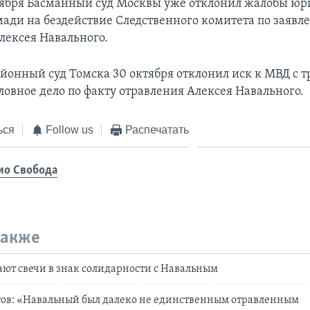
тября Басманный суд Москвы уже отклонил жалобы юр
мади на бездействие Следственного комитета по заявл
лексея Навального.
йонный суд Томска 30 октября отклонил иск к МВД с 
ловное дело по факту отравления Алексея Навального.
ься
Follow us
Распечатать
ио Свобода
также
ают свечи в знак солидарности с Навальным
тов: «Навальный был далеко не единственным отравленным