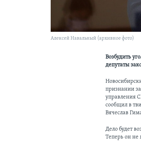
Алексей Навальный (архивное фото)
Возбудить уг
депутаты зак
Новосибирски
признании за
управления СК
сообщил в тв
Вячеслав Гим
Дело будет в
Теперь он не