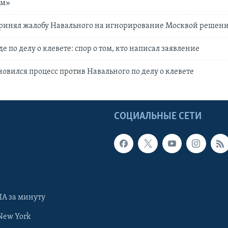
ом»
принял жалобу Навального на игнорирование Москвой решен
е по делу о клевете: спор о том, кто написал заявление
новился процесс против Навального по делу о клевете
Ы
СОЦИАЛЬНЫЕ СЕТИ
А за минуту
New York