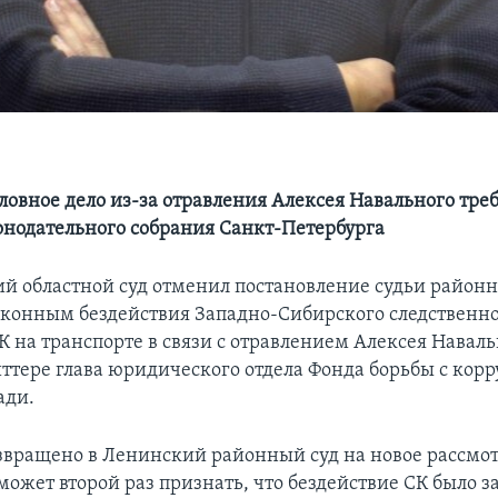
оловное дело из-за отравления Алексея Навального тре
онодательного собрания Санкт-Петербурга
й областной суд отменил постановление судьи районно
конным бездействия Западно-Сибирского следственн
 на транспорте в связи с отравлением Алексея Наваль
иттере глава юридического отдела Фонда борьбы с кор
ади.
озвращено в Ленинский районный суд на новое рассмо
 может второй раз признать, что бездействие СК было 