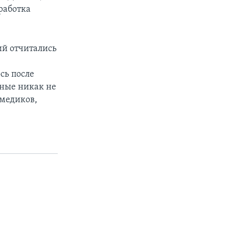
работка
ий отчитались
сь после
ёные никак не
 медиков,