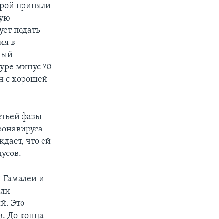
торой приняли
ную
ует подать
ия в
ный
туре минус 70
ан с хорошей
етьей фазы
ронавируса
ждает, что ей
усов.
 Гамалеи и
или
й. Это
в. До конца