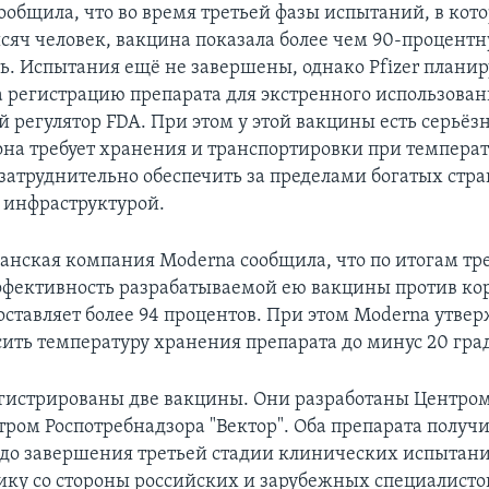
сообщила, что во время третьей фазы испытаний, в ко
ысяч человек, вакцина показала более чем 90-процент
ь. Испытания ещё не завершены, однако Pfizer планир
 регистрацию препарата для экстренного использован
 регулятор FDA. При этом у этой вакцины есть серьёз
 она требует хранения и транспортировки при темпера
 затруднительно обеспечить за пределами богатых стр
 инфраструктурой.
анская компания Moderna сообщила, что по итогам тр
фективность разрабатываемой ею вакцины против ко
оставляет более 94 процентов. При этом Moderna утвер
сить температуру хранения препарата до минус 20 град
егистрированы две вакцины. Они разработаны Центром
ром Роспотребнадзора "Вектор". Оба препарата получ
до завершения третьей стадии клинических испытани
ику со стороны российских и зарубежных специалисто