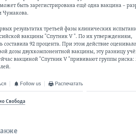
и может быть зарегистрирована ещё одна вакцина – раз
и Чумакова.
первых результатах третьей фазы клинических испытан
ссийской вакцины "Спутник V ". По их утверждениям,
ь составила 92 процента. При этом действие оценивало
вой дозы двухкомпонентной вакцины, эту разницу уч
ейчас вакциной "Спутник V "прививают группы риска:
елей.
ься
Follow us
Распечатать
ио Свобода
также