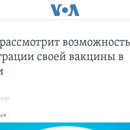
r рассмотрит возможност
трации своей вакцины в
и
17:27
ься