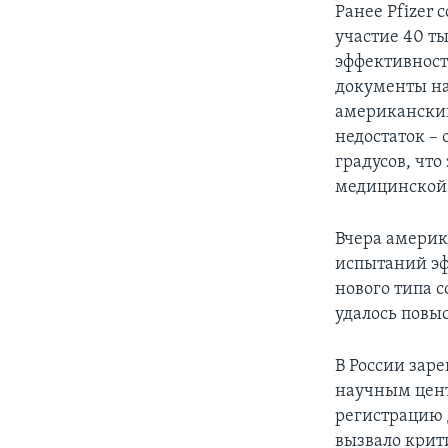
Ранее Pfizer 
участие 40 т
эффективност
документы на
американский
недостаток –
градусов, что
медицинской
Вчера америк
испытаний эф
нового типа с
удалось повы
В России зар
научным цент
регистрацию 
вызвало крит