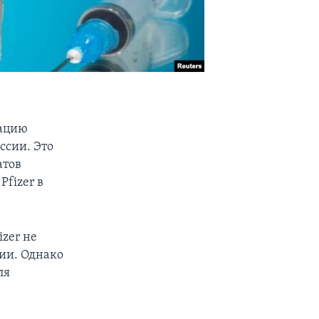
рацию
ссии. Это
атов
fizer в
zer не
сии. Однако
ля