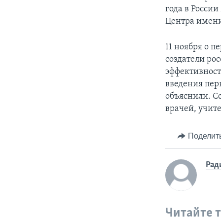
года в Росси
Центра имен
11 ноября о 
создатели ро
эффективност
введения пер
объяснили. С
врачей, учит
Поделит
Рад
Читайте 