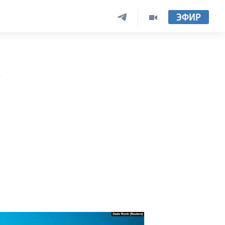
ЭФИР
ь