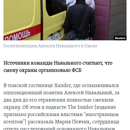
Learning English
СОЦИАЛЬНЫЕ СЕТИ
Госпитализация Алексея Навального в Омске
Языки
Источники команды Навального считают, что
смену охраны организовало ФСБ
В томской гостинице Xander, где останавливался
оппозиционный политик Алексей Навальный, за
два дня до его отравления полностью сменили
охрану. Об этом в подкасте The Insider (издание
признано российскими властями "иностранным
агентом") рассказала Мария Певчих, сотрудница
отдела расследований основанного Навальным